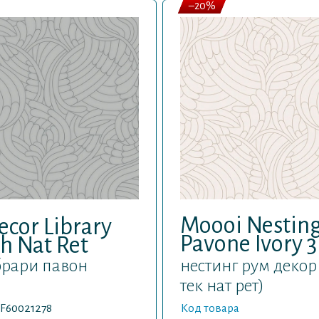
–20%
Moooi Nesting
cor Library
Pavone Ivory 
h Nat Ret
брари павон
нестинг рум деко
тек нат рет)
F60021278
Код товара