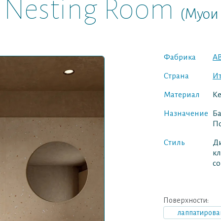
 Nesting Room
(Муои 
Фабрика
A
Страна
И
Материал
К
Назначение
Ба
По
Стиль
Д
кл
с
Поверхности:
лаппатирова