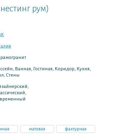
нестинг рум)
BK
талия
ерамогранит
ссейн, Ванная, Гостиная, Коридор, Кухня,
л, Стены
изайнерский,
ассический,
овременный
нная
матовая
фактурная