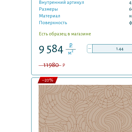
Внутренний артикул
4
Размеры
6
Материал
к
Поверхность
ф
Есть образец в магазине
P
9 584
–
2
м
11980
P
–20%