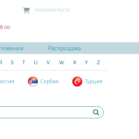
корзина пуста
18:00
Новинки
Распродажа
R
S
T
U
V
W
X
Y
Z
оссия
Сербия
Турция