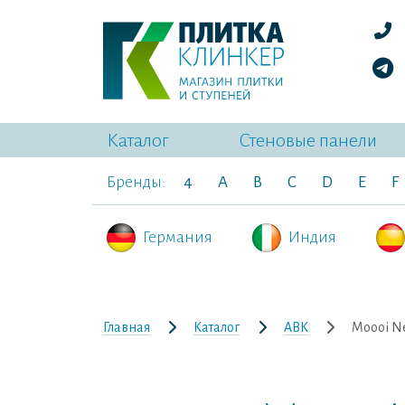
Каталог
Стеновые панели
Бренды:
4
A
B
C
D
E
F
Германия
Индия
Главная
Каталог
ABK
Moooi N