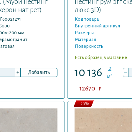
t
(Муои нестинг
нестинг рум эгг с
ерон нат рет)
люкс 3D)
F60021271
Код товара
6000
Внутренний артикул
00×1200 мм
Размеры
ерамогранит
Материал
атовая
Поверхность
Есть образец в магазине
P
10 136
+
Добавить
–
2
м
12670
P
–20%