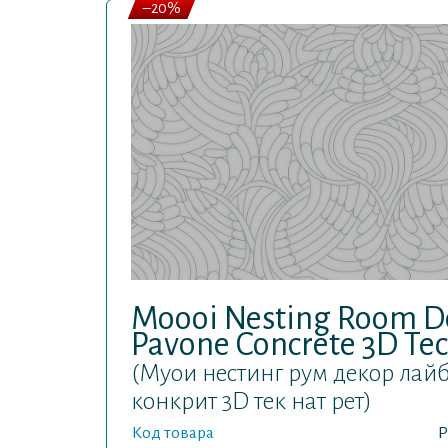
–20%
Moooi Nesting Room De
Pavone Concrete 3D Tec
(Муои нестинг рум декор лай
конкрит 3D тек нат рет)
Код товара
P