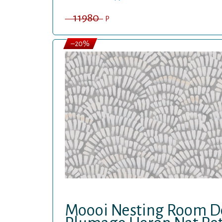
11980
P
–20%
Moooi Nesting Room De