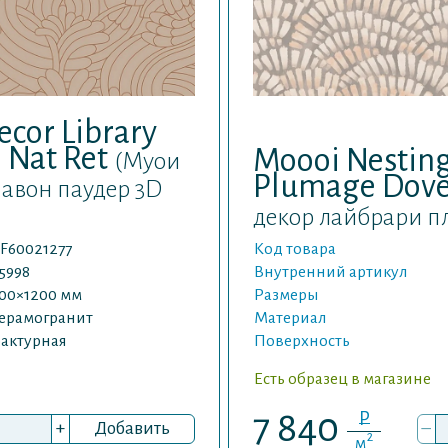
cor Library
 Nat Ret
Moooi Nesting
(Муои
Plumage Dove
павон паудер 3D
декор лайбрари пл
F60021277
Код товара
5998
Внутренний артикул
00×1200 мм
Размеры
ерамогранит
Материал
актурная
Поверхность
Есть образец в магазине
P
7 840
+
Добавить
–
2
м