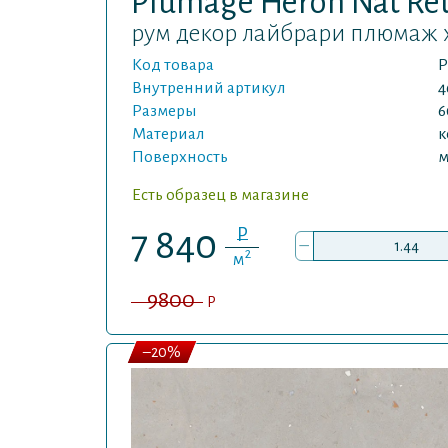
Plumage Heron Nat Re
рум декор лайбрари плюмаж х
Код товара
P
Внутренний артикул
4
Размеры
6
Материал
к
Поверхность
м
Есть образец в магазине
P
7 840
–
2
м
9800
P
–20%