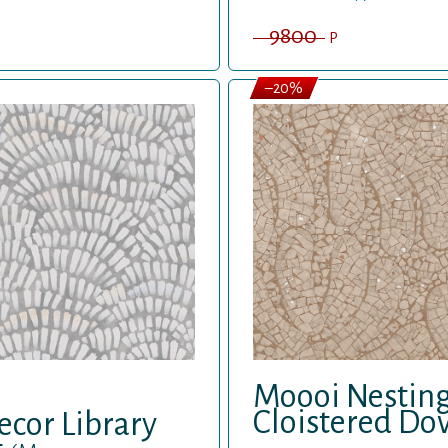
9800
P
–20%
Moooi Nestin
Cloistered Do
cor Library