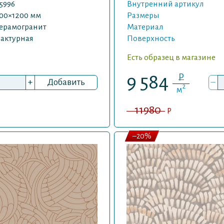
5996
Внутренний артикул
00×1200 мм
Размеры
ерамогранит
Материал
актурная
Поверхность
Есть образец в магазине
P
9 584
+
Добавить
–
2
м
11980
P
–20%