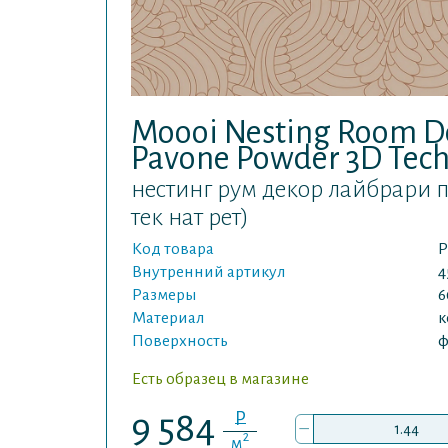
Moooi Nesting Room De
Pavone Powder 3D Tech
нестинг рум декор лайбрари 
тек нат рет)
Код товара
P
Внутренний артикул
4
Размеры
6
Материал
к
Поверхность
ф
Есть образец в магазине
P
9 584
–
2
м