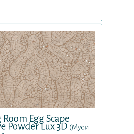
g Room Egg Scape
ve Powder Lux 3D
(Муои