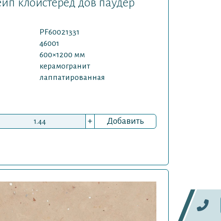
кейп клоистеред дов паудер
PF60021331
46001
600×1200 мм
керамогранит
лаппатированная
+
Добавить