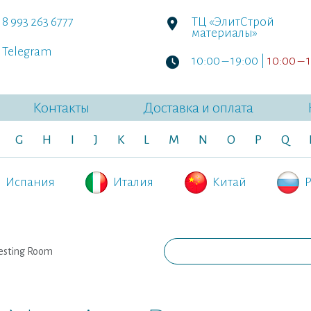
8 993 263 6777
ТЦ «ЭлитСтрой
материалы»
Telegram
10:00 – 19:00 |
10:00 – 
Контакты
Доставка и оплата
G
H
I
J
K
L
M
N
O
P
Q
Испания
Италия
Китай
Р
esting Room