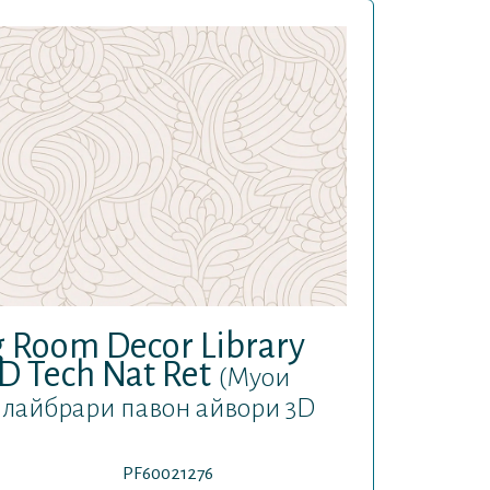
 Room Decor Library
3D Tech Nat Ret
(Муои
р лайбрари павон айвори 3D
PF60021276