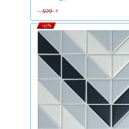
509
P
–55%