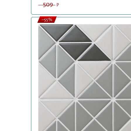
509
P
–55%