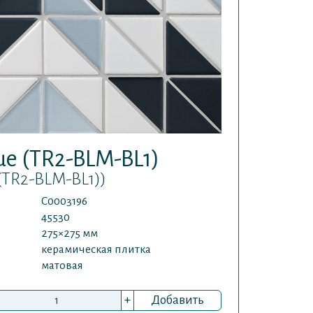
lue (TR2-BLM-BL1)
(TR2-BLM-BL1))
С0003196
45530
275×275 мм
керамическая плитка
матовая
+
Добавить