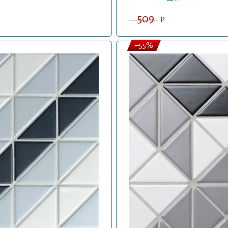
509
P
–55%