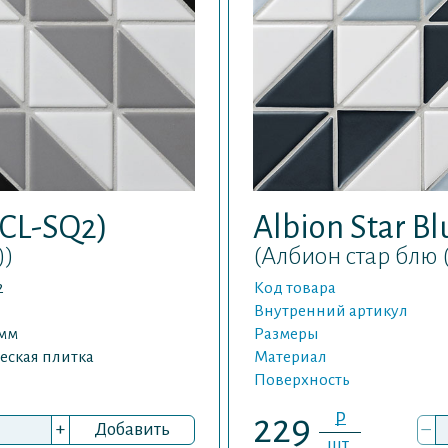
-CL-SQ2)
Albion Star B
))
(Албион стар блю 
2
Код товара
Внутренний артикул
 мм
Размеры
еская плитка
Материал
Поверхность
P
229
+
Добавить
–
шт.