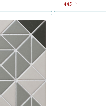
445
P