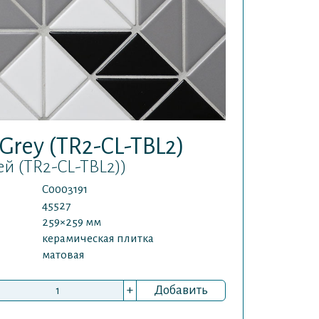
 Grey (TR2-CL-TBL2)
ей (TR2-CL-TBL2))
С0003191
45527
259×259 мм
керамическая плитка
матовая
+
Добавить