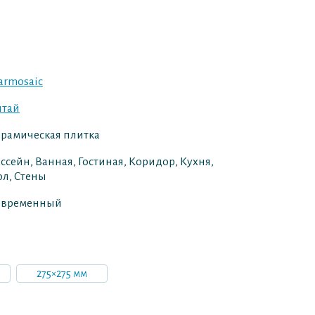
armosaic
итай
рамическая плитка
ссейн, Ванная, Гостиная, Коридор, Кухня,
л, Стены
овременный
275×275 мм