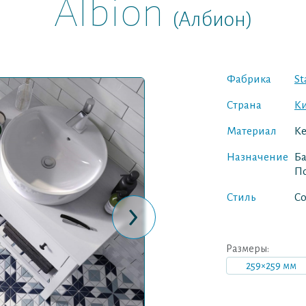
Albion
(Албион)
Фабрика
St
Страна
К
Материал
Ке
Назначение
Ба
По
Стиль
С
›
Размеры:
259×259 мм