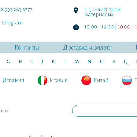
8 993 263 6777
ТЦ «ЭлитСтрой
материалы»
Telegram
10:00 – 19:00 |
10:00 – 
Контакты
Доставка и оплата
G
H
I
J
K
L
M
N
O
P
Q
Испания
Италия
Китай
Р
bion