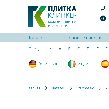
Каталог
Стеновые панели
Бренды:
4
A
B
C
D
E
F
Германия
Индия
Главная
Каталог
Starmosaic
Al