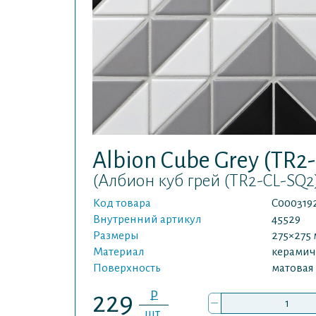
Albion Cube Grey (TR2
(Албион куб грей (TR2-CL-SQ2
Код товара
С000319
Внутренний артикул
45529
Размеры
275×275
Материал
керамич
Поверхность
матовая
P
229
–
шт.