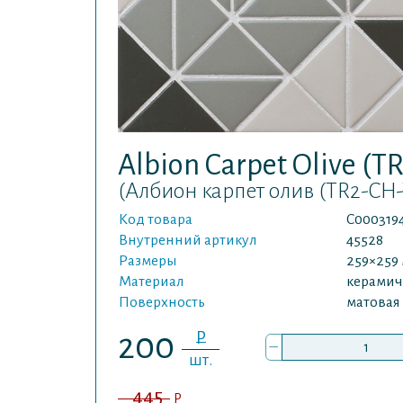
Albion Carpet Olive (T
(Албион карпет олив (TR2-CH-
Код товара
С000319
Внутренний артикул
45528
Размеры
259×259
Материал
керамич
Поверхность
матовая
P
200
–
шт.
445
P