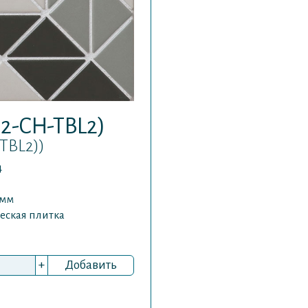
R2-CH-TBL2)
TBL2))
4
 мм
еская плитка
+
Добавить