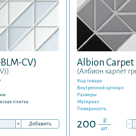
2-BLM-CV)
Albion Carpet
V))
(Албион карпет гр
7
Код товара
Внутренний артикул
 мм
Размеры
еская плитка
Материал
Поверхность
P
200
+
Добавить
–
шт.