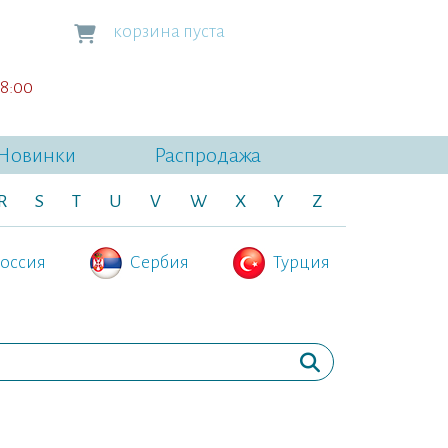
корзина пуста
18:00
Новинки
Распродажа
R
S
T
U
V
W
X
Y
Z
оссия
Сербия
Турция