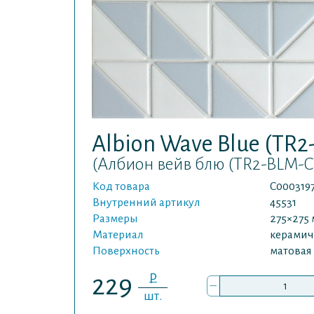
Albion Wave Blue (TR
(Албион вейв блю (TR2-BLM-C
Код товара
С000319
Внутренний артикул
45531
Размеры
275×275
Материал
керамич
Поверхность
матовая
P
229
–
шт.