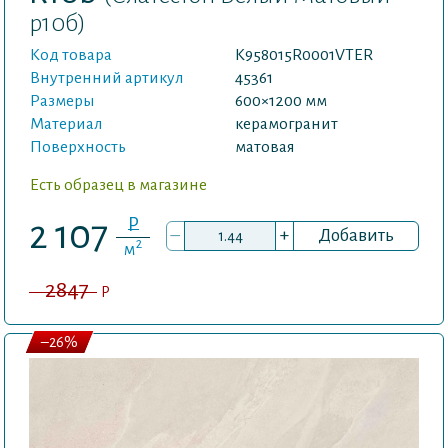
р10б)
Код товара
K958015R0001VTER
Внутренний артикул
45361
Размеры
600×1200 мм
Материал
керамогранит
Поверхность
матовая
Есть образец в магазине
P
2 107
–
+
Добавить
2
м
2847
P
–26%