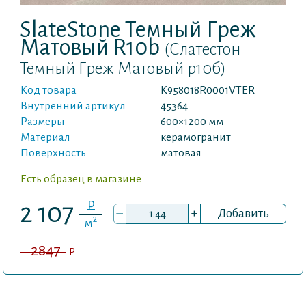
SlateStone Темный Греж
Матовый R10b
(Слатестон
Темный Греж Матовый р10б)
Код товара
K958018R0001VTER
Внутренний артикул
45364
Размеры
600×1200 мм
Материал
керамогранит
Поверхность
матовая
Есть образец в магазине
P
2 107
–
+
Добавить
2
м
2847
P