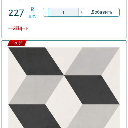
P
227
–
+
Добавить
шт.
284
P
–20%