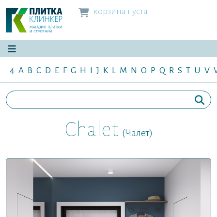
корзина пуста
4
A
B
C
D
E
F
G
H
I
J
K
L
M
N
O
P
Q
R
S
T
U
V
Chalet
(Чалет)