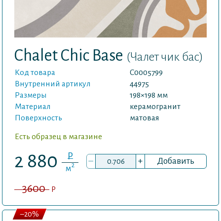
Chalet Chic Base
(Чалет чик бас)
Код товара
С0005799
Внутренний артикул
44975
Размеры
198×198 мм
Материал
керамогранит
Поверхность
матовая
Есть образец в магазине
P
2 880
–
+
Добавить
2
м
3600
P
–20%