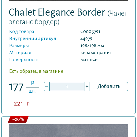
Chalet Elegance Border
(Чалет
элеганс бордер)
Код товара
С0005791
Внутренний артикул
44979
Размеры
198×198 мм
Материал
керамогранит
Поверхность
матовая
Есть образец в магазине
P
177
–
+
Добавить
шт.
221
P
–20%