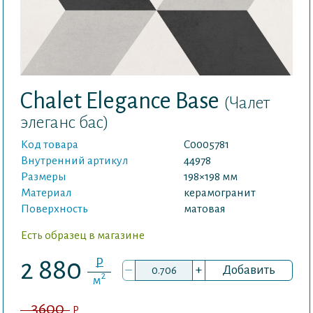
Chalet Elegance Base
(Чалет
элеганс бас)
Код товара
С0005781
Внутренний артикул
44978
Размеры
198×198 мм
Материал
керамогранит
Поверхность
матовая
Есть образец в магазине
P
2 880
–
+
Добавить
2
м
3600
P