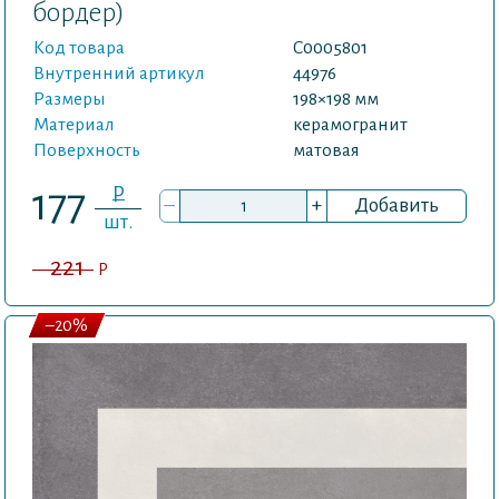
бордер)
Код товара
С0005801
Внутренний артикул
44976
Размеры
198×198 мм
Материал
керамогранит
Поверхность
матовая
P
177
–
+
Добавить
шт.
221
P
–20%