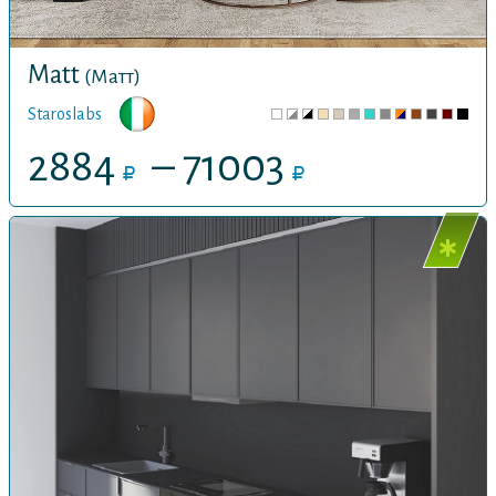
Matt
(Матт)
Staroslabs
2884
– 71003