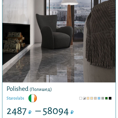
Polished
(Полишед)
Staroslabs
2487
– 58094