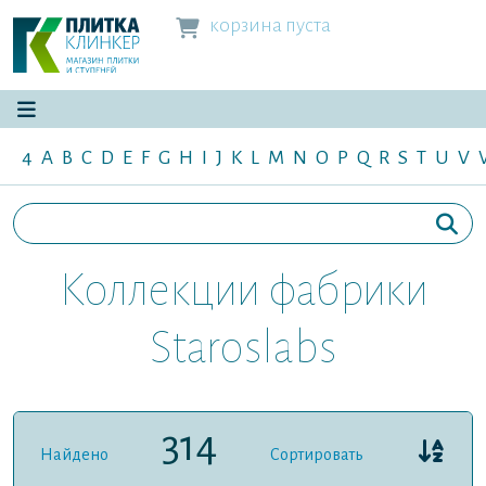
корзина пуста
4
A
B
C
D
E
F
G
H
I
J
K
L
M
N
O
P
Q
R
S
T
U
V
Коллекции фабрики
Staroslabs
314
Найдено
Сортировать