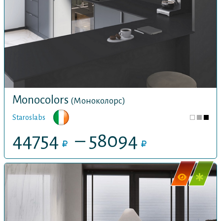
Monocolors
(Моноколорс)
Staroslabs
44754
– 58094