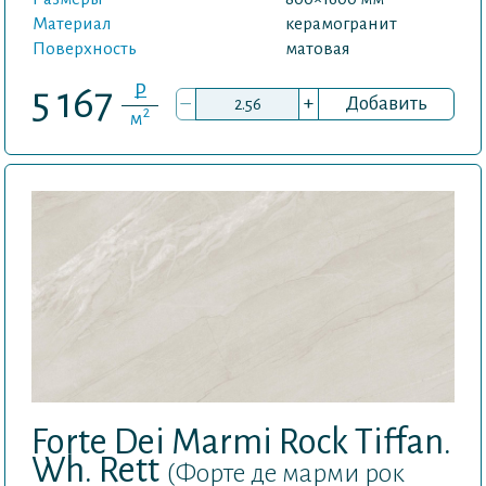
Материал
керамогранит
Поверхность
матовая
P
5 167
–
+
Добавить
2
м
Forte Dei Marmi Rock Tiffan.
Wh. Rett
(Форте де марми рок