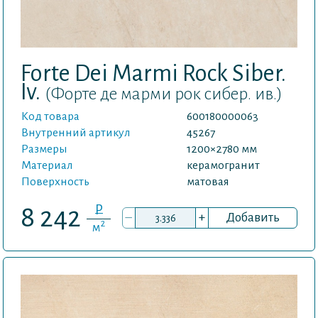
Forte Dei Marmi Rock Siber.
Iv.
(Форте де марми рок сибер. ив.)
Код товара
600180000063
Внутренний артикул
45267
Размеры
1200×2780 мм
Материал
керамогранит
Поверхность
матовая
P
8 242
–
+
Добавить
2
м