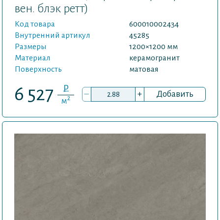
вен. блэк ретт)
Код товара
600010002434
Внутренний артикул
45285
Размеры
1200×1200 мм
Материал
керамогранит
Поверхность
матовая
P
6 527
–
+
Добавить
2
м