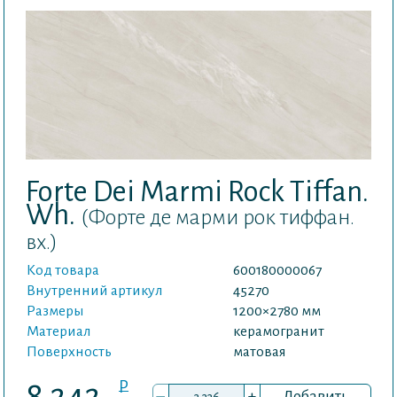
Forte Dei Marmi Rock Tiffan.
Wh.
(Форте де марми рок тиффан.
вх.)
Код товара
600180000067
Внутренний артикул
45270
Размеры
1200×2780 мм
Материал
керамогранит
Поверхность
матовая
P
8 242
–
+
Добавить