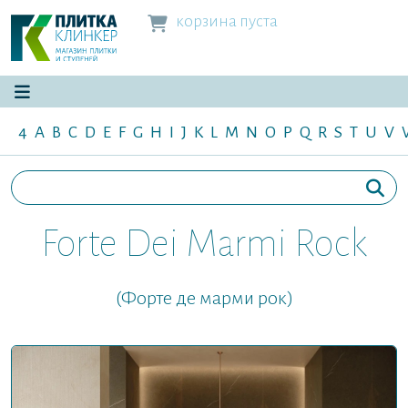
корзина пуста
4
A
B
C
D
E
F
G
H
I
J
K
L
M
N
O
P
Q
R
S
T
U
V
Forte Dei Marmi Rock
(Форте де марми рок)