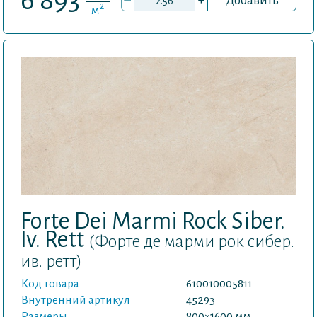
6 893
–
+
Добавить
2
м
Forte Dei Marmi Rock Siber.
Iv. Rett
(Форте де марми рок сибер.
ив. ретт)
Код товара
610010005811
Внутренний артикул
45293
Размеры
800×1600 мм