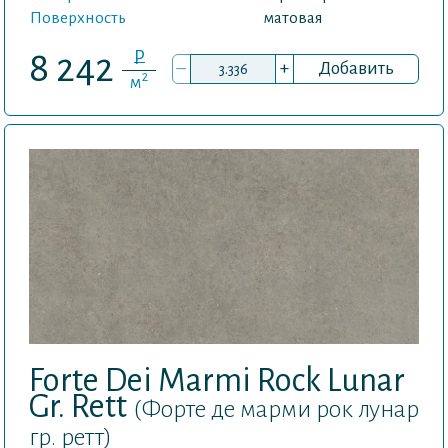
Поверхность
матовая
P
8 242
–
+
Добавить
2
м
Forte Dei Marmi Rock Lunar
Gr. Rett
(Форте де марми рок лунар
гр. ретт)