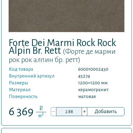
Forte Dei Marmi Rock Rock
Alpin Br. Rett
(Форте де марми
рок рок алпин бр. ретт)
Код товара
600010002430
Внутренний артикул
45274
Размеры
1200×1200 мм
Материал
керамогранит
Поверхность
матовая
P
6 369
–
+
Добавить
2
м