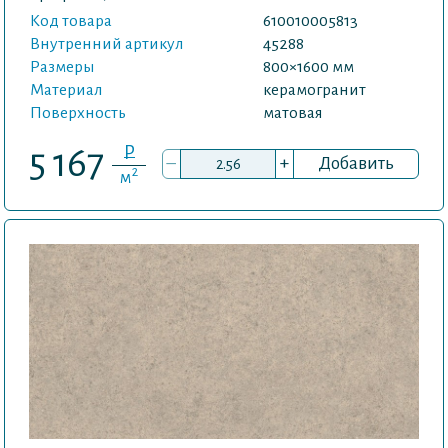
Код товара
610010005813
Внутренний артикул
45288
Размеры
800×1600 мм
Материал
керамогранит
Поверхность
матовая
P
5 167
–
+
Добавить
2
м