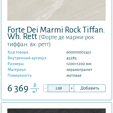
Forte Dei Marmi Rock Tiffan.
Wh. Rett
(Форте де марми рок
тиффан. вх. ретт)
Код товара
600010002431
Внутренний артикул
45283
Размеры
1200×1200 мм
Материал
керамогранит
Поверхность
матовая
P
6 369
–
+
Добавить
2
м