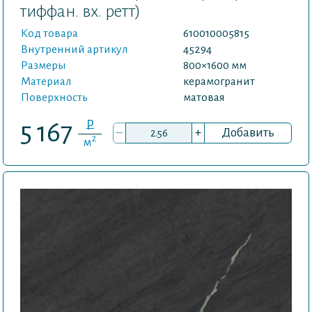
тиффан. вх. ретт)
Код товара
610010005815
Внутренний артикул
45294
Размеры
800×1600 мм
Материал
керамогранит
Поверхность
матовая
P
5 167
–
+
Добавить
2
м