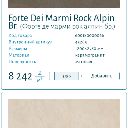
Forte Dei Marmi Rock Alpin
Br.
(Форте де марми рок алпин бр.)
Код товара
600180000066
Внутренний артикул
45265
Размеры
1200×2780 мм
Материал
керамогранит
Поверхность
матовая
P
8 242
–
+
Добавить
2
м