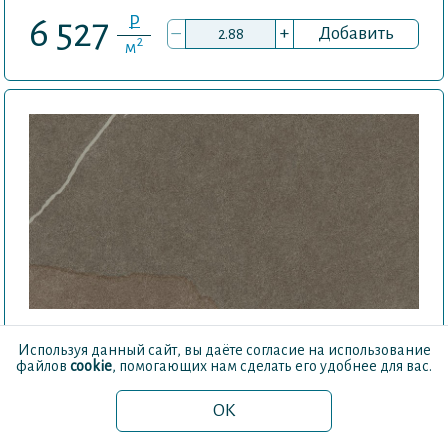
P
6 527
–
+
Добавить
2
м
Forte Dei Marmi Rock Alpin
Используя данный сайт, вы даёте согласие на использование
Br. Rett
файлов
cookie
, помогающих нам сделать его удобнее для вас.
(Форте де марми рок
алпин бр. ретт)
OK
Код товара
610010005822