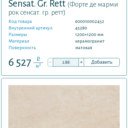
Sensat. Gr. Rett
(Форте де марми
рок сенсат. гр. ретт)
Код товара
600010002432
Внутренний артикул
45280
Размеры
1200×1200 мм
Материал
керамогранит
Поверхность
матовая
P
6 527
–
+
Добавить
2
м