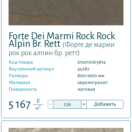
Forte Dei Marmi Rock Rock
Alpin Br. Rett
(Форте де марми
рок рок алпин бр. ретт)
Код товара
610010005814
Внутренний артикул
45287
Размеры
800×1600 мм
Материал
керамогранит
Поверхность
матовая
P
5 167
–
+
Добавить
2
м