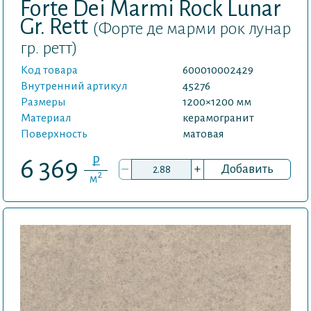
Forte Dei Marmi Rock Lunar
Gr. Rett
(Форте де марми рок лунар
гр. ретт)
Код товара
600010002429
Внутренний артикул
45276
Размеры
1200×1200 мм
Материал
керамогранит
Поверхность
матовая
P
6 369
–
+
Добавить
2
м