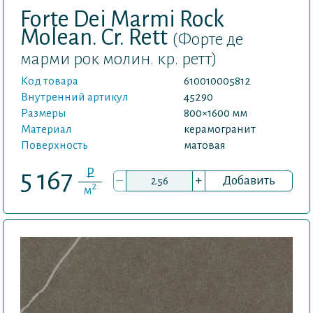
Forte Dei Marmi Rock
Molean. Cr. Rett
(Форте де
марми рок молин. кр. ретт)
Код товара
610010005812
Внутренний артикул
45290
Размеры
800×1600 мм
Материал
керамогранит
Поверхность
матовая
P
5 167
–
+
Добавить
2
м