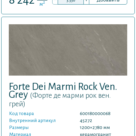
2
м
Forte Dei Marmi Rock Ven.
Grey
(Форте де марми рок вен.
грей)
Код товара
600180000068
Внутренний артикул
45272
Размеры
1200×2780 мм
Материал
керамогранит