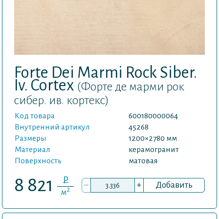
Forte Dei Marmi Rock Siber.
Iv. Cortex
(Форте де марми рок
сибер. ив. кортекс)
Код товара
600180000064
Внутренний артикул
45268
Размеры
1200×2780 мм
Материал
керамогранит
Поверхность
матовая
P
8 821
–
+
Добавить
2
м