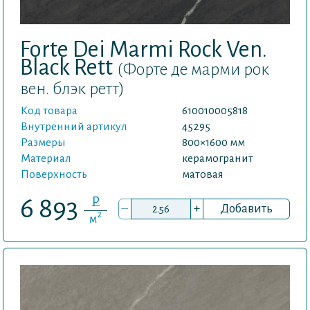
Forte Dei Marmi Rock Ven.
Black Rett
(Форте де марми рок
вен. блэк ретт)
Код товара
610010005818
Внутренний артикул
45295
Размеры
800×1600 мм
Материал
керамогранит
Поверхность
матовая
P
6 893
–
+
Добавить
2
м