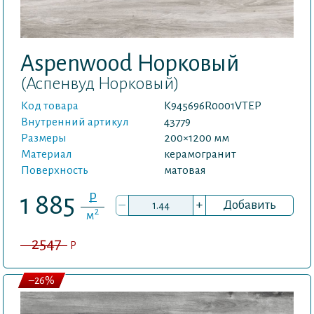
Aspenwood Норковый
(Аспенвуд Норковый)
Код товара
K945696R0001VTEP
Внутренний артикул
43779
Размеры
200×1200 мм
Материал
керамогранит
Поверхность
матовая
P
1 885
–
+
Добавить
2
м
2547
P
–26%