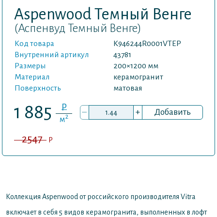
Aspenwood Темный Венге
(Аспенвуд Темный Венге)
Код товара
K946244R0001VTEP
Внутренний артикул
43781
Размеры
200×1200 мм
Материал
керамогранит
Поверхность
матовая
P
1 885
–
+
Добавить
2
м
2547
P
Коллекция Aspenwood от российского производителя Vitra
включает в себя 5 видов керамогранита, выполненных в лофт