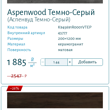
Aspenwood Темно-Серый
(Аспенвуд Темно-Серый)
Код товара
K945691R0001VTEP
Внутренний артикул
43777
Размеры
200×1200 мм
Материал
керамогранит
Поверхность
матовая
P
1 885
–
+
Добавить
2
м
2547
P
–26%