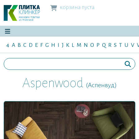
корзина пуста
4
A
B
C
D
E
F
G
H
I
J
K
L
M
N
O
P
Q
R
S
T
U
V
Aspenwood
(Аспенвуд)