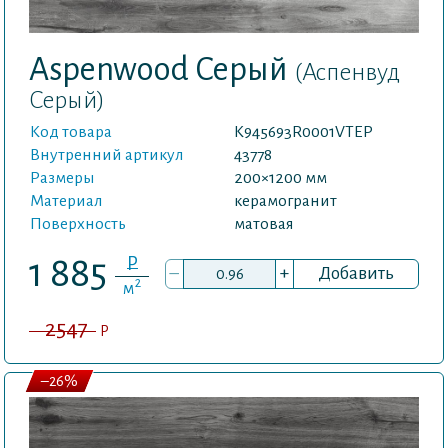
Aspenwood Серый
(Аспенвуд
Серый)
Код товара
K945693R0001VTEP
Внутренний артикул
43778
Размеры
200×1200 мм
Материал
керамогранит
Поверхность
матовая
P
1 885
–
+
Добавить
2
м
2547
P
–26%