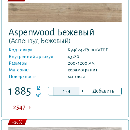
Aspenwood Бежевый
(Аспенвуд Бежевый)
Код товара
K946242R0001VTEP
Внутренний артикул
43780
Размеры
200×1200 мм
Материал
керамогранит
Поверхность
матовая
P
1 885
–
+
Добавить
2
м
2547
P
–26%