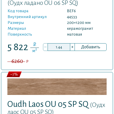
(Оудх ладано OU 06 SP SQ)
Код товара
BEF6
Внутренний артикул
44533
Размеры
200×1200 мм
Материал
керамогранит
Поверхность
матовая
P
5 822
–
+
Добавить
2
м
6260
P
–7%
Oudh Laos OU 05 SP SQ
(Оудх
лаос OU 05 SP SQ)