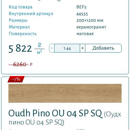
Код товара
BEF5
Внутренний артикул
44535
Размеры
200×1200 мм
Материал
керамогранит
Поверхность
матовая
P
5 822
–
+
Добавить
2
м
6260
P
–7%
Oudh Pino OU 04 SP SQ
(Оудх
пино OU 04 SP SQ)