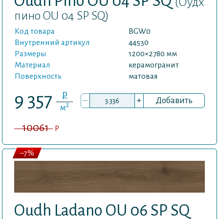
Oudh Pino OU 04 SP SQ
(Оудх
пино OU 04 SP SQ)
Код товара
BGW0
Внутренний артикул
44530
Размеры
1200×2780 мм
Материал
керамогранит
Поверхность
матовая
P
9 357
–
+
Добавить
2
м
10061
P
–7%
Oudh Ladano OU 06 SP SQ