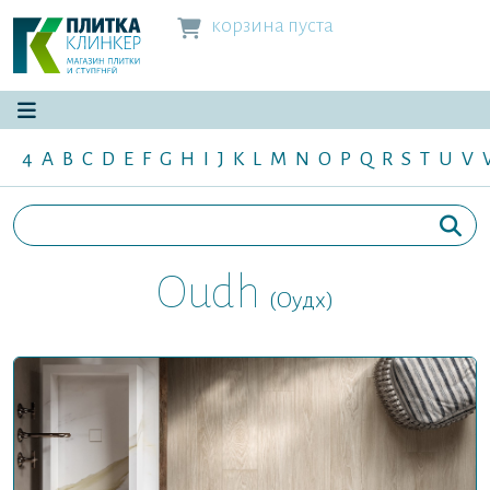
корзина пуста
4
A
B
C
D
E
F
G
H
I
J
K
L
M
N
O
P
Q
R
S
T
U
V
Oudh
(Оудх)