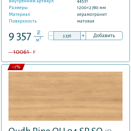
Внутренний артикул
44531
Размеры
1200×2780 мм
Материал
керамогранит
Поверхность
матовая
P
9 357
–
+
Добавить
2
м
10061
P
–7%