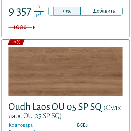
P
9 357
–
+
Добавить
2
м
10061
P
–7%
Oudh Laos OU 05 SP SQ
(Оудх
лаос OU 05 SP SQ)
Код товара
BGE6