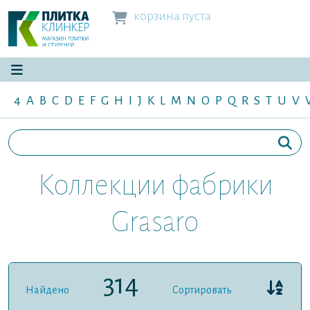
корзина пуста
4
A
B
C
D
E
F
G
H
I
J
K
L
M
N
O
P
Q
R
S
T
U
V
Коллекции фабрики
Grasaro
314
Найдено
Сортировать