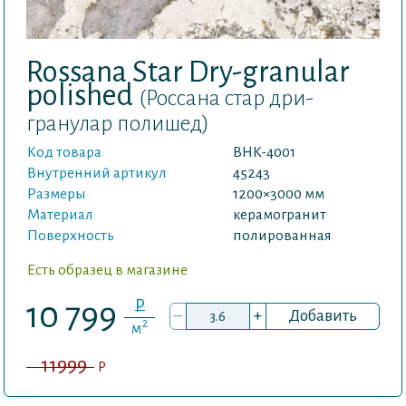
Rossana Star Dry-granular
polished
(Россана стар дри-
гранулар полишед)
Код товара
BHK-4001
Внутренний артикул
45243
Размеры
1200×3000 мм
Материал
керамогранит
Поверхность
полированная
Есть образец в магазине
P
10 799
–
+
Добавить
2
м
11999
P