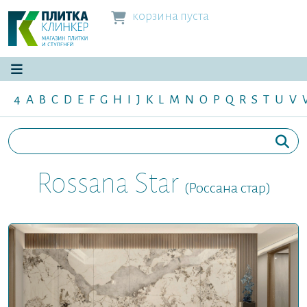
корзина пуста
4
A
B
C
D
E
F
G
H
I
J
K
L
M
N
O
P
Q
R
S
T
U
V
Rossana Star
(Россана стар)