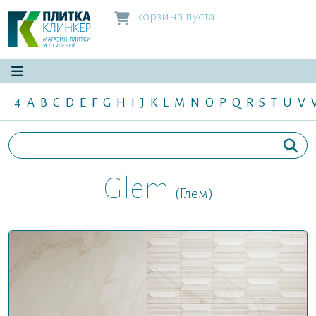
корзина пуста
4
A
B
C
D
E
F
G
H
I
J
K
L
M
N
O
P
Q
R
S
T
U
V
Glem
(Глем)