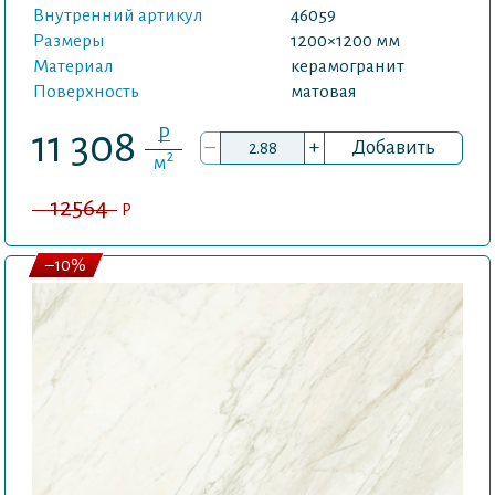
Внутренний артикул
46059
Размеры
1200×1200 мм
Материал
керамогранит
Поверхность
матовая
P
11 308
–
+
Добавить
2
м
12564
P
–10%