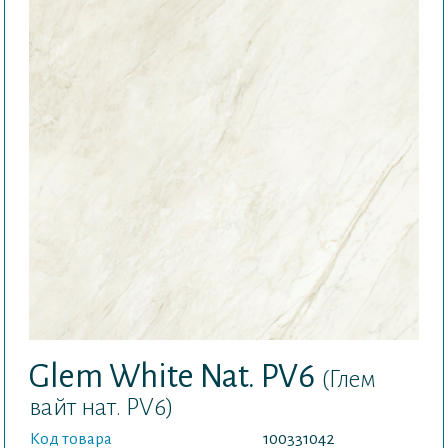
Glem White Nat. PV6
(Глем
вайт нат. PV6)
Код товара
100331042