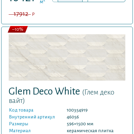
м
17912
P
–10%
Glem Deco White
(Глем деко
вайт)
Код товара
100354919
Внутренний артикул
46056
Размеры
596×1500 мм
Материал
керамическая плитка