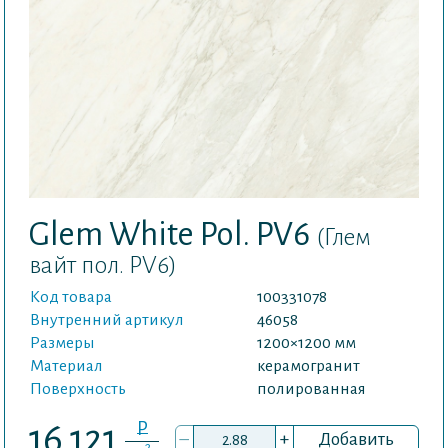
Glem White Pol. PV6
(Глем
вайт пол. PV6)
Код товара
100331078
Внутренний артикул
46058
Размеры
1200×1200 мм
Материал
керамогранит
Поверхность
полированная
P
16 121
–
+
Добавить
2