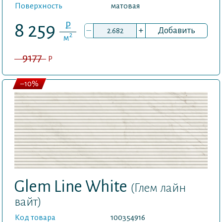
Поверхность
матовая
P
8 259
–
+
Добавить
2
м
9177
P
–10%
Glem Line White
(Глем лайн
вайт)
Код товара
100354916