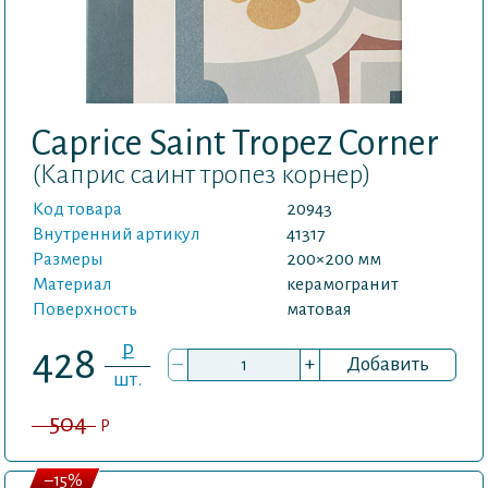
Caprice Saint Tropez Corner
(Каприс саинт тропез корнер)
Код товара
20943
Внутренний артикул
41317
Размеры
200×200 мм
Материал
керамогранит
Поверхность
матовая
P
428
–
+
Добавить
шт.
504
P
–15%