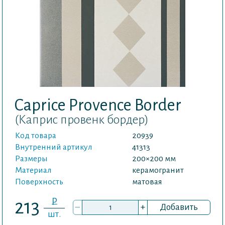
Caprice Provence Border
(Каприс провенк бордер)
Код товара
20939
Внутренний артикул
41313
Размеры
200×200 мм
Материал
керамогранит
Поверхность
матовая
P
213
–
+
Добавить
шт.