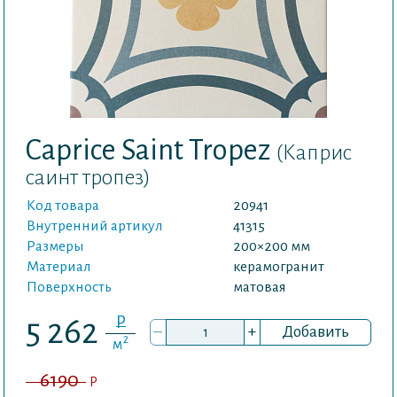
Caprice Saint Tropez
(Каприс
саинт тропез)
Код товара
20941
Внутренний артикул
41315
Размеры
200×200 мм
Материал
керамогранит
Поверхность
матовая
P
5 262
–
+
Добавить
2
м
6190
P