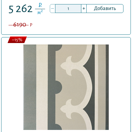
P
5 262
–
+
Добавить
2
м
6190
P
–15%