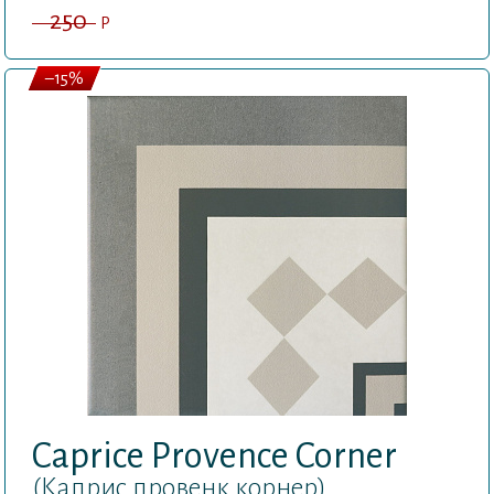
250
P
–15%
Caprice Provence Corner
(Каприс провенк корнер)