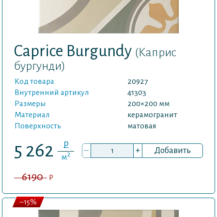
Caprice Burgundy
(Каприс
бургунди)
Код товара
20927
Внутренний артикул
41303
Размеры
200×200 мм
Материал
керамогранит
Поверхность
матовая
P
5 262
–
+
Добавить
2
м
6190
P
–15%