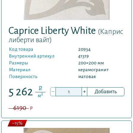
Caprice Liberty White
(Каприс
либерти вайт)
Код товара
20934
Внутренний артикул
41319
Размеры
200×200 мм
Материал
керамогранит
Поверхность
матовая
P
5 262
–
+
Добавить
2
м
6190
P
–15%