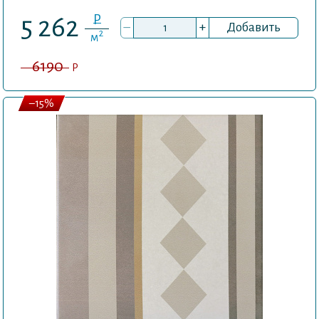
P
5 262
–
+
Добавить
2
м
6190
P
–15%