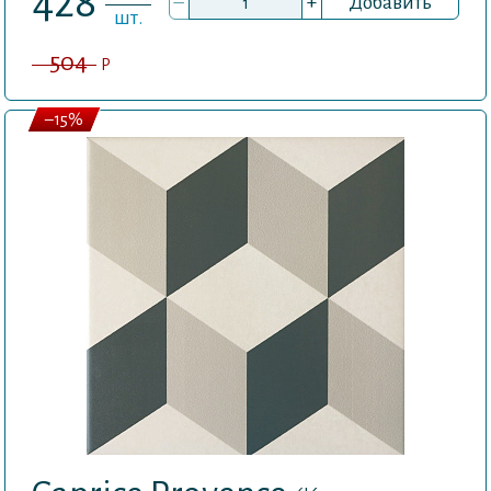
428
–
+
Добавить
шт.
504
P
–15%