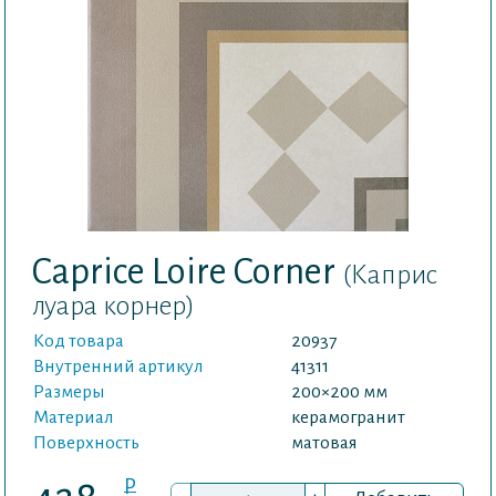
Caprice Loire Corner
(Каприс
луара корнер)
Код товара
20937
Внутренний артикул
41311
Размеры
200×200 мм
Материал
керамогранит
Поверхность
матовая
P