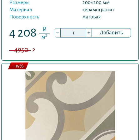
Размеры
200×200 мм
Материал
керамогранит
Поверхность
матовая
P
4 208
–
+
Добавить
2
м
4950
P
–15%