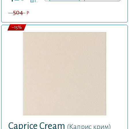
шт.
504
P
–15%
Caprice Cream
(Каприс крим)