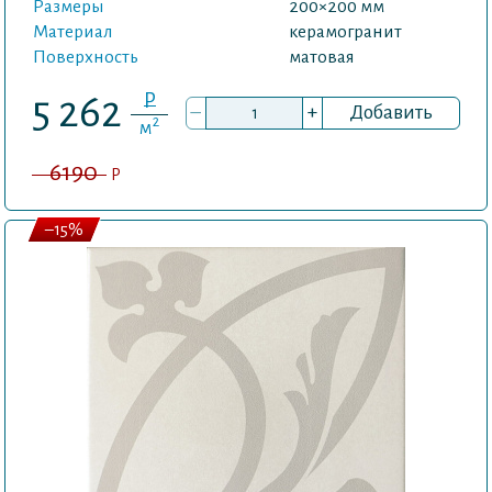
Размеры
200×200 мм
Материал
керамогранит
Поверхность
матовая
P
5 262
–
+
Добавить
2
м
6190
P
–15%