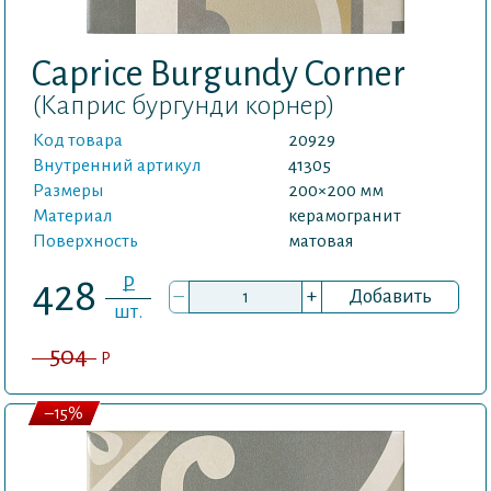
Caprice Burgundy Corner
(Каприс бургунди корнер)
Код товара
20929
Внутренний артикул
41305
Размеры
200×200 мм
Материал
керамогранит
Поверхность
матовая
P
428
–
+
Добавить
шт.
504
P
–15%