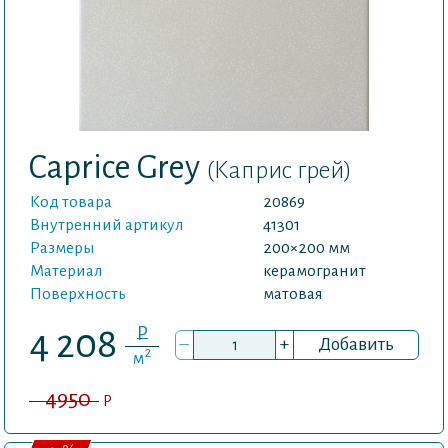
Caprice Grey
(Каприс грей)
Код товара
20869
Внутренний артикул
41301
Размеры
200×200 мм
Материал
керамогранит
Поверхность
матовая
P
4 208
–
+
Добавить
2
м
4950
P