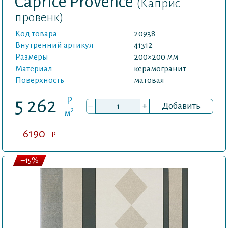
Caprice Provence
(Каприс
провенк)
Код товара
20938
Внутренний артикул
41312
Размеры
200×200 мм
Материал
керамогранит
Поверхность
матовая
P
5 262
–
+
Добавить
2
м
6190
P
–15%