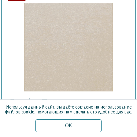
Caprice Taupe
(Каприс топ)
Используя данный сайт, вы даёте согласие на использование
файлов
cookie
, помогающих нам сделать его удобнее для вас.
Код товара
20872
Внутренний артикул
41299
OK
Размеры
200×200 мм
Материал
керамогранит