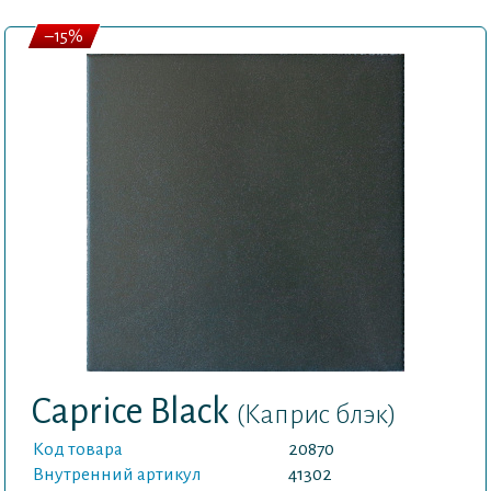
–15%
Caprice Black
(Каприс блэк)
Код товара
20870
Внутренний артикул
41302