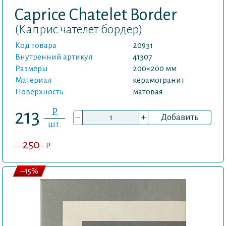
Caprice Chatelet Border
(Каприс чателет бордер)
Код товара
20931
Внутренний артикул
41307
Размеры
200×200 мм
Материал
керамогранит
Поверхность
матовая
P
213
–
+
Добавить
шт.
250
P
–15%