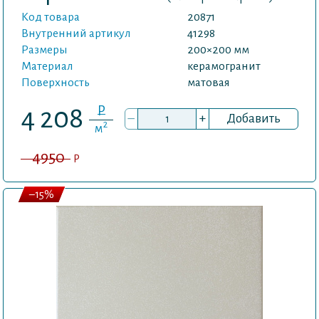
Код товара
20871
Внутренний артикул
41298
Размеры
200×200 мм
Материал
керамогранит
Поверхность
матовая
P
4 208
–
+
Добавить
2
м
4950
P
–15%