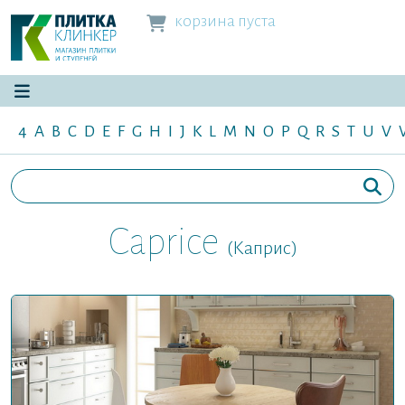
корзина пуста
4
A
B
C
D
E
F
G
H
I
J
K
L
M
N
O
P
Q
R
S
T
U
V
Caprice
(Каприс)