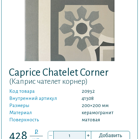
Caprice Chatelet Corner
(Каприс чателет корнер)
Код товара
20932
Внутренний артикул
41308
Размеры
200×200 мм
Материал
керамогранит
Поверхность
матовая
P
428
–
+
Добавить