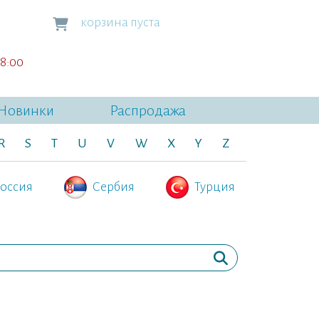
корзина пуста
18:00
Новинки
Распродажа
R
S
T
U
V
W
X
Y
Z
оссия
Сербия
Турция