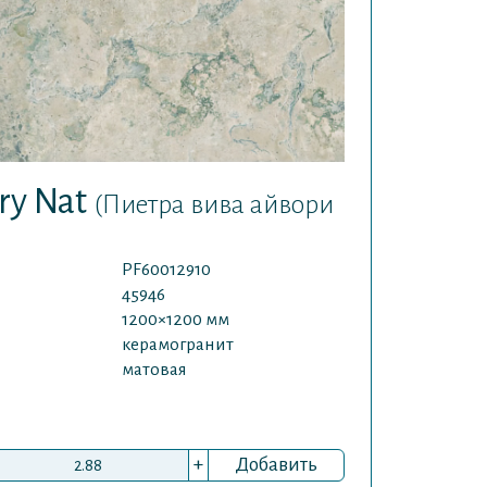
ory Nat
(Пиетра вива айвори
PF60012910
45946
1200×1200 мм
керамогранит
матовая
+
Добавить