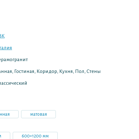
BK
талия
ерамогранит
анная, Гостиная, Коридор, Кухня, Пол, Стены
лассический
нная
матовая
м
600×1200 мм