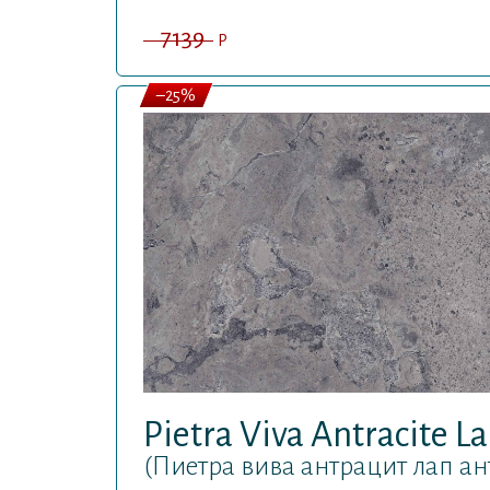
7139
P
–25%
Pietra Viva Antracite L
(Пиетра вива антрацит лап ант