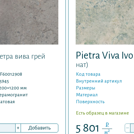
Pietra Viva Iv
етра вива грей
нат)
F60012908
Код товара
5945
Внутренний артикул
200×1200 мм
Размеры
ерамогранит
Материал
атовая
Поверхность
Есть образец в магазине
P
5 801
+
Добавить
–
2
м