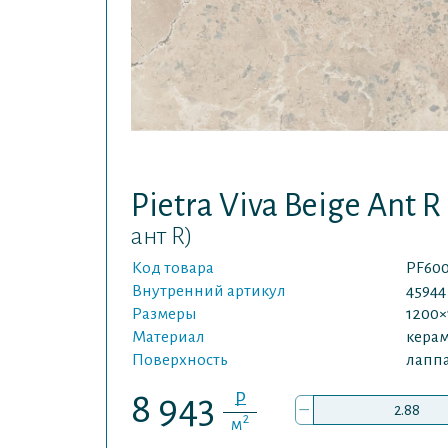
Pietra Viva Beige Ant R
ант R)
Код товара
PF60
Внутренний артикул
45944
Размеры
1200×
Материал
кера
Поверхность
лапп
P
8 943
–
2
м