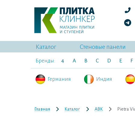
Каталог
Стеновые панели
Бренды:
4
A
B
C
D
E
F
Германия
Индия
Главная
Каталог
ABK
Pietra Vi