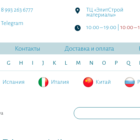
8 993 263 6777
ТЦ «ЭлитСтрой
материалы»
Telegram
10:00 – 19:00 |
10:00 – 
Контакты
Доставка и оплата
G
H
I
J
K
L
M
N
O
P
Q
Испания
Италия
Китай
Р
va