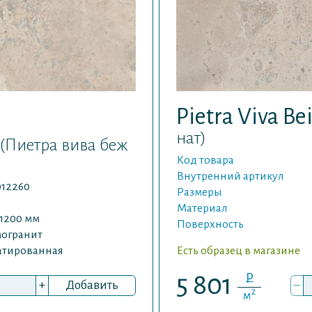
Pietra Viva Be
нат)
(Пиетра вива беж
Код товара
Внутренний артикул
012260
Размеры
Материал
1200 мм
Поверхность
могранит
атированная
Есть образец в магазине
P
5 801
+
Добавить
–
2
м