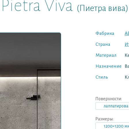
Pietra Viva
(Пиетра вива)
Фабрика
A
Страна
И
Материал
К
Назначение
В
Стиль
К
Поверхности:
лаппатирова
Размеры:
1200×1200 м