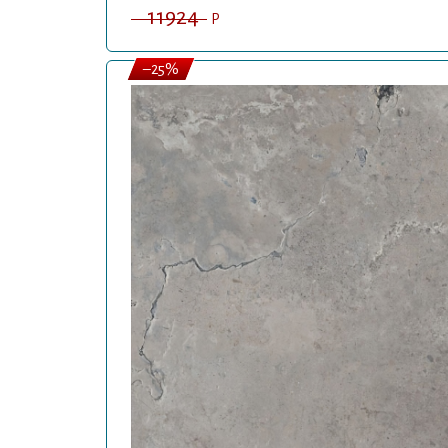
11924
P
–25%