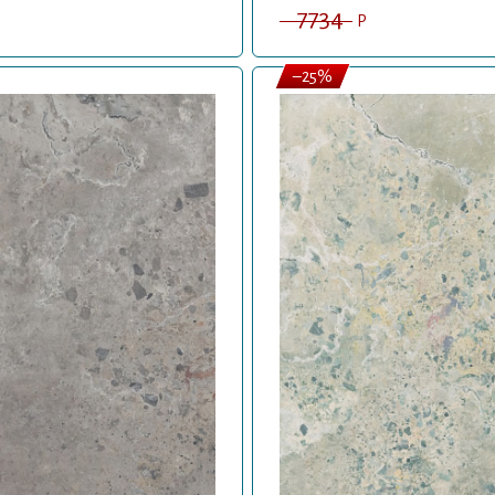
7734
P
–25%