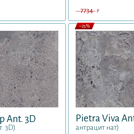
7734
P
–25%
Pietra Viva An
ap Ant. 3D
. 3D)
антрацит нат)