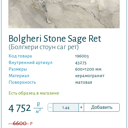
Bolgheri Stone Sage Ret
(Болгхери стоун саг рет)
Код товара
196003
Внутренний артикул
43273
Размеры
600×1200 мм
Материал
керамогранит
Поверхность
матовая
Есть образец в магазине
P
4 752
–
+
Добавить
2
м
6600
P