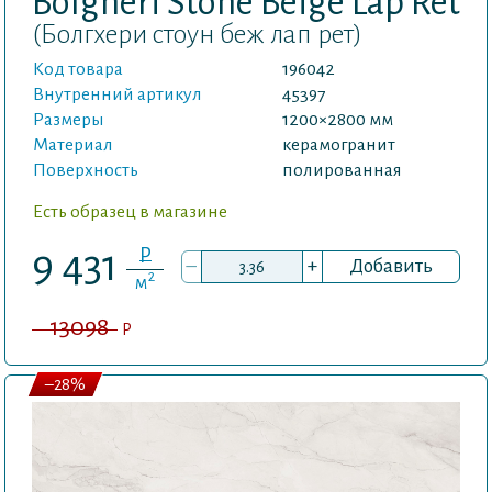
Bolgheri Stone Beige Lap Ret
(Болгхери стоун беж лап рет)
Код товара
196042
Внутренний артикул
45397
Размеры
1200×2800 мм
Материал
керамогранит
Поверхность
полированная
Есть образец в магазине
P
9 431
–
+
Добавить
2
м
13098
P
–28%