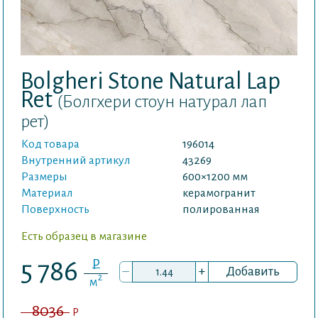
Bolgheri Stone Natural Lap
Ret
(Болгхери стоун натурал лап
рет)
Код товара
196014
Внутренний артикул
43269
Размеры
600×1200 мм
Материал
керамогранит
Поверхность
полированная
Есть образец в магазине
P
5 786
–
+
Добавить
2
м
8036
P