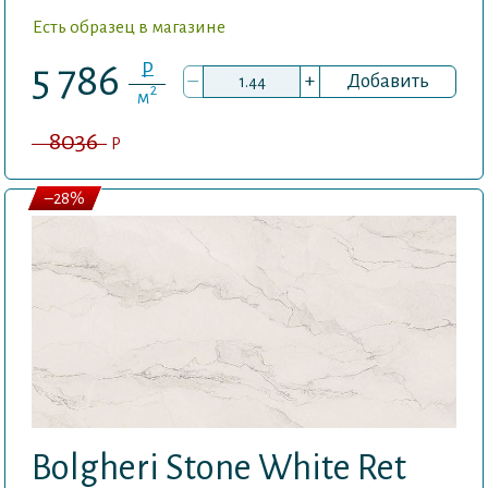
Есть образец в магазине
P
5 786
–
+
Добавить
2
м
8036
P
–28%
Bolgheri Stone White Ret