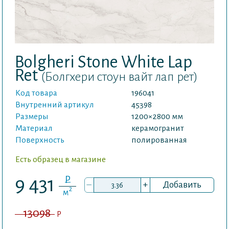
Bolgheri Stone White Lap
Ret
(Болгхери стоун вайт лап рет)
Код товара
196041
Внутренний артикул
45398
Размеры
1200×2800 мм
Материал
керамогранит
Поверхность
полированная
Есть образец в магазине
P
9 431
–
+
Добавить
2
м
13098
P