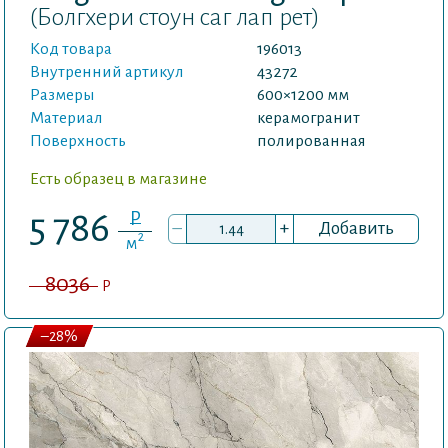
(Болгхери стоун саг лап рет)
Код товара
196013
Внутренний артикул
43272
Размеры
600×1200 мм
Материал
керамогранит
Поверхность
полированная
Есть образец в магазине
P
5 786
–
+
Добавить
2
м
8036
P
–28%