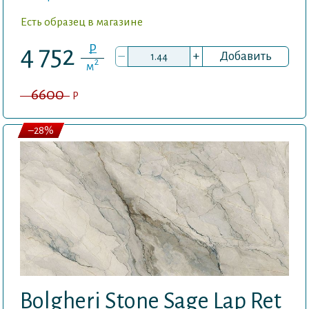
Есть образец в магазине
P
4 752
–
+
Добавить
2
м
6600
P
–28%
Bolgheri Stone Sage Lap Ret