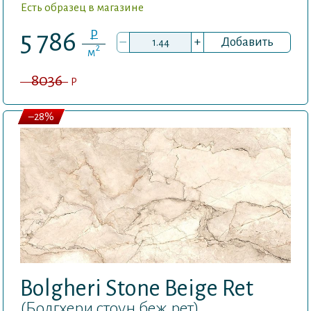
Есть образец в магазине
P
5 786
–
+
Добавить
2
м
8036
P
–28%
Bolgheri Stone Beige Ret
(Болгхери стоун беж рет)