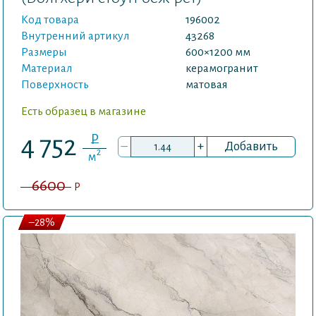
Код товара
196002
Внутренний артикул
43268
Размеры
600×1200 мм
Материал
керамогранит
Поверхность
матовая
Есть образец в магазине
P
4 752
–
+
Добавить
2
м
6600
P
–28%