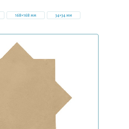
168×168 мм
34×34 мм