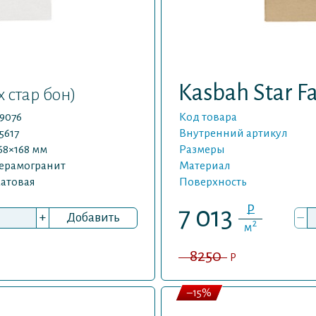
Kasbah Star 
х стар бон)
9076
Код товара
5617
Внутренний артикул
68×168 мм
Размеры
ерамогранит
Материал
атовая
Поверхность
P
7 013
+
Добавить
–
2
м
8250
P
–15%