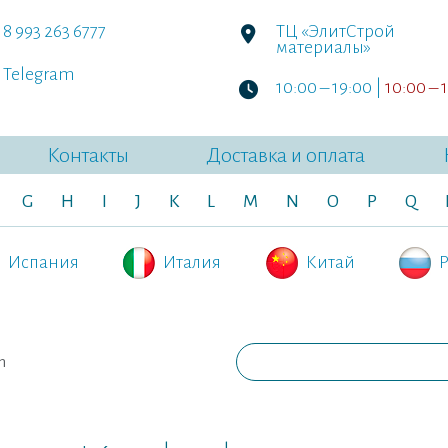
8 993 263 6777
ТЦ «ЭлитСтрой
материалы»
Telegram
10:00 – 19:00 |
10:00 – 
Контакты
Доставка и оплата
G
H
I
J
K
L
M
N
O
P
Q
Испания
Италия
Китай
Р
h