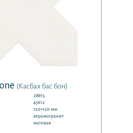
Bone
(Касбах бас бон)
28815
45612
120×120 мм
керамогранит
матовая