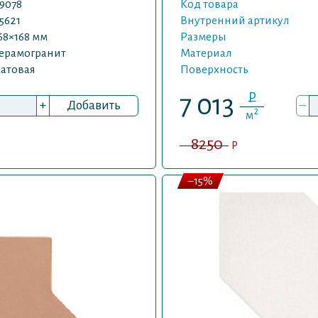
9078
Код товара
5621
Внутренний артикул
68×168 мм
Размеры
ерамогранит
Материал
атовая
Поверхность
P
7 013
+
Добавить
–
2
м
8250
P
–15%