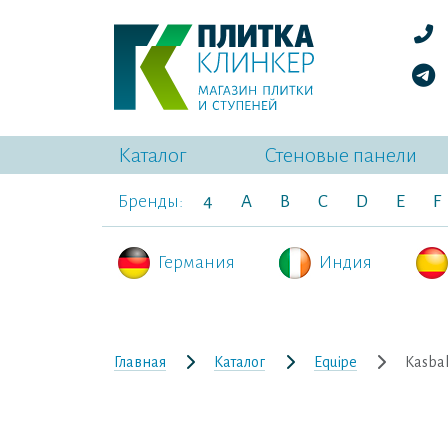
Каталог
Стеновые панели
Бренды:
4
A
B
C
D
E
F
Германия
Индия
Главная
Каталог
Equipe
Kasba