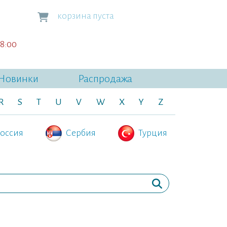
корзина пуста
18:00
Новинки
Распродажа
R
S
T
U
V
W
X
Y
Z
оссия
Сербия
Турция