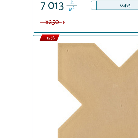
P
7 013
–
2
м
8250
P
–15%