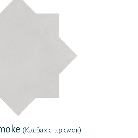
Smoke
(Касбах стар смок)