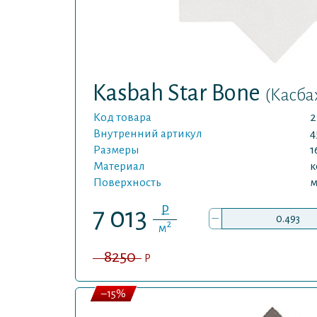
Kasbah Star Bone
(Касба
Код товара
2
Внутренний артикул
4
Размеры
1
Материал
к
Поверхность
м
P
7 013
–
2
м
8250
P
–15%