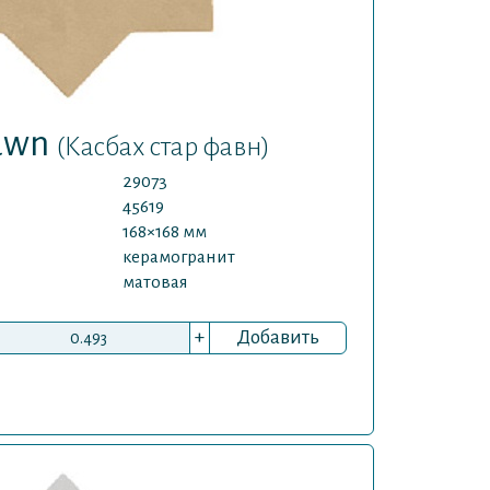
Fawn
(Касбах стар фавн)
29073
45619
168×168 мм
керамогранит
матовая
+
Добавить