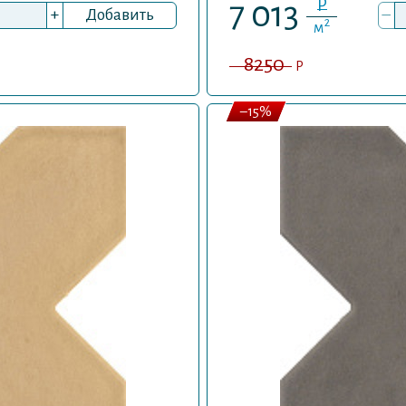
P
7 013
+
Добавить
–
2
м
8250
P
–15%