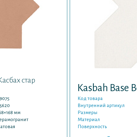
Касбах стар
Kasbah Base 
9075
Код товара
5620
Внутренний артикул
68×168 мм
Размеры
ерамогранит
Материал
атовая
Поверхность