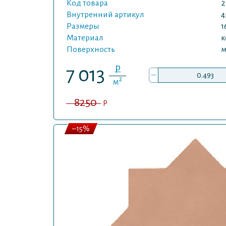
Код товара
2
Внутренний артикул
4
Размеры
1
Материал
к
Поверхность
м
P
7 013
–
2
м
8250
P
–15%