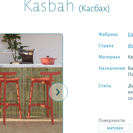
Kasbah
(Касбах)
Фабрика
Eq
Страна
И
Материал
К
Назначение
Ба
По
›
Стиль
Д
кл
с
Поверхности:
матовая