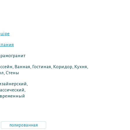
uipe
спания
ерамогранит
ссейн, Ванная, Гостиная, Коридор, Кухня,
л, Стены
изайнерский,
ассический,
овременный
полированная