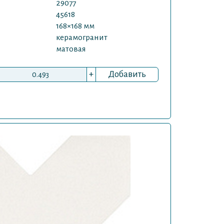
29077
45618
168×168 мм
керамогранит
матовая
+
Добавить