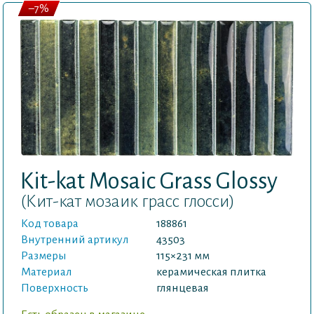
–7%
Kit-kat Mosaic Grass Glossy
(Кит-кат мозаик грасс глосси)
Код товара
188861
Внутренний артикул
43503
Размеры
115×231 мм
Материал
керамическая плитка
Поверхность
глянцевая