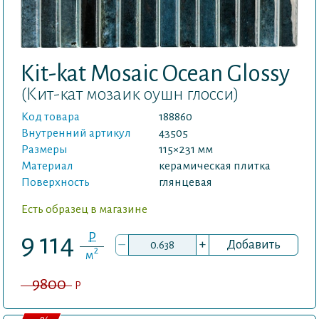
Kit-kat Mosaic Ocean Glossy
(Кит-кат мозаик оушн глосси)
Код товара
188860
Внутренний артикул
43505
Размеры
115×231 мм
Материал
керамическая плитка
Поверхность
глянцевая
Есть образец в магазине
P
9 114
–
+
Добавить
2
м
9800
P