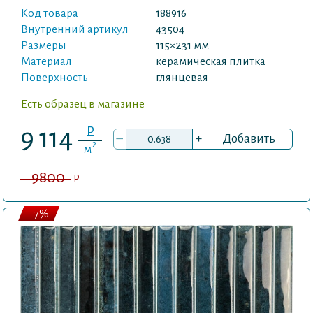
Код товара
188916
Внутренний артикул
43504
Размеры
115×231 мм
Материал
керамическая плитка
Поверхность
глянцевая
Есть образец в магазине
P
9 114
–
+
Добавить
2
м
9800
P
–7%