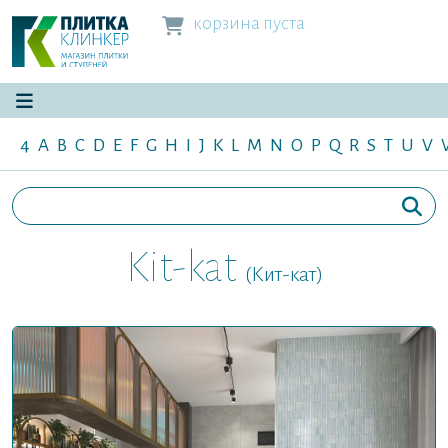
корзина пуста
4
A
B
C
D
E
F
G
H
I
J
K
L
M
N
O
P
Q
R
S
T
U
V
Kit-kat
(Кит-кат)