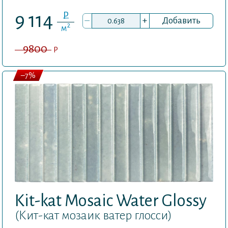
P
9 114
–
+
Добавить
2
м
9800
P
–7%
Kit-kat Mosaic Water Glossy
(Кит-кат мозаик ватер глосси)