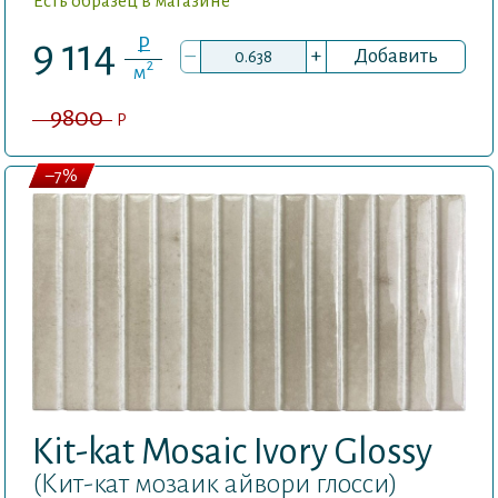
Есть образец в магазине
P
9 114
–
+
Добавить
2
м
9800
P
–7%
Kit-kat Mosaic Ivory Glossy
(Кит-кат мозаик айвори глосси)