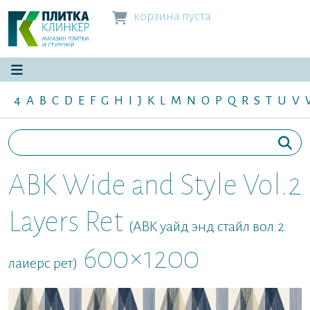
корзина пуста
4
A
B
C
D
E
F
G
H
I
J
K
L
M
N
O
P
Q
R
S
T
U
V
ABK Wide and Style Vol.2
Layers Ret
(ABK уайд энд стайл вол.2
600×1200
лаиерс рет)