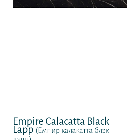
Empire Calacatta Black
Lapp
(Емпир калакатта блэк
лапп)