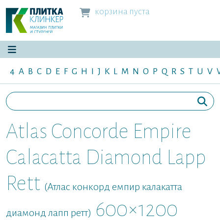
корзина пуста
4
A
B
C
D
E
F
G
H
I
J
K
L
M
N
O
P
Q
R
S
T
U
V
Atlas Concorde Empire
Calacatta Diamond Lapp
Rett
(Атлас конкорд емпир калакатта
600×1200
диамонд лапп ретт)