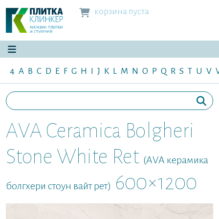
корзина пуста
4
A
B
C
D
E
F
G
H
I
J
K
L
M
N
O
P
Q
R
S
T
U
V
AVA Ceramica Bolgheri
Stone White Ret
(AVA керамика
600×1200
болгхери стоун вайт рет)