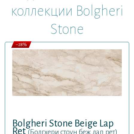
коллекции Bolgheri
Stone
–28%
Bolgheri Stone Beige Lap
Ret
(Болгхери стоун беж лап рет)