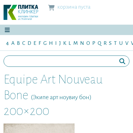
корзина пуста
4
A
B
C
D
E
F
G
H
I
J
K
L
M
N
O
P
Q
R
S
T
U
V
Equipe Art Nouveau
Bone
(Экипе арт ноувиу бон)
200×200