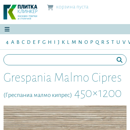
корзина пуста
4
A
B
C
D
E
F
G
H
I
J
K
L
M
N
O
P
Q
R
S
T
U
V
Grespania Malmo Cipres
450×1200
(Греспаниа малмо кипрес)