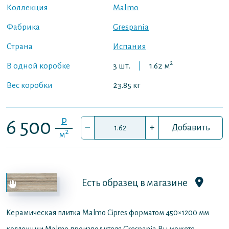
Коллекция
Malmo
Фабрика
Grespania
Страна
Испания
2
В одной коробке
3 шт.
|
1.62 м
Вес коробки
23.85 кг
P
6 500
–
+
Добавить
2
м
Есть образец в магазине
Керамическая плитка Malmo Cipres форматом 450×1200 мм