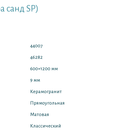
а санд SP)
44007
46282
600×1200 мм
9 мм
Керамогранит
Прямоугольная
Матовая
Классический