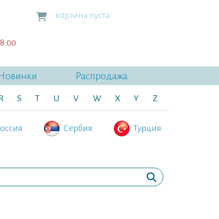
корзина пуста
18:00
Новинки
Распродажа
R
S
T
U
V
W
X
Y
Z
оссия
Сербия
Турция