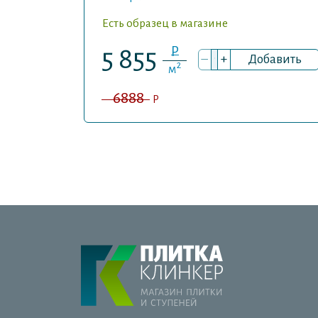
Есть образец в магазине
P
5 855
–
+
Добавить
2
м
6888
P