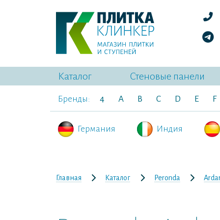
Каталог
Стеновые панели
Бренды:
4
A
B
C
D
E
F
Германия
Индия
Главная
Каталог
Peronda
Arda