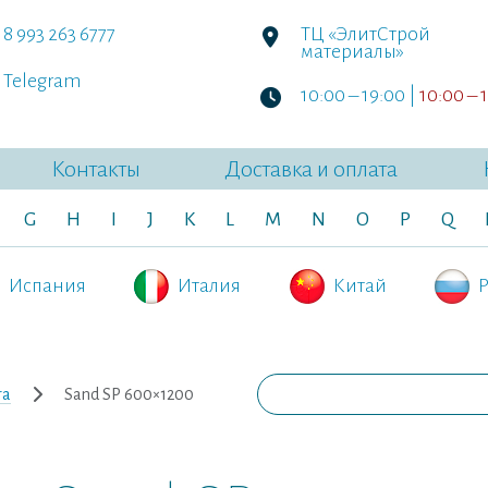
8 993 263 6777
ТЦ «ЭлитСтрой
материалы»
Telegram
10:00 – 19:00 |
10:00 – 
Контакты
Доставка и оплата
G
H
I
J
K
L
M
N
O
P
Q
Испания
Италия
Китай
Р
ra
Sand SP 600×1200