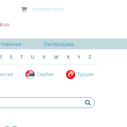
корзина пуста
18:00
Новинки
Распродажа
R
S
T
U
V
W
X
Y
Z
оссия
Сербия
Турция