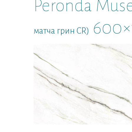
Peronda Mus
600×
матча грин CR)