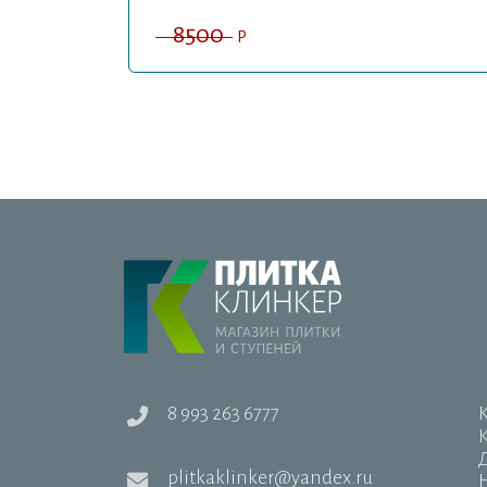
8500
P
8 993 263 6777
Д
plitkaklinker@yandex.ru