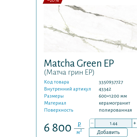
–20%
Matcha Green EP
(Матча грин EP)
Код товара
3350937727
Внутренний артикул
43342
Размеры
600×1200 мм
Материал
керамогранит
Поверхность
полированная
–
+
P
6 800
2
м
Добавить