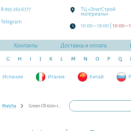
8 993 263 6777
ТЦ «ЭлитСтрой
материалы»
Telegram
10:00 – 19:00 |
10:00 – 
Контакты
Доставка и оплата
G
H
I
J
K
L
M
N
O
P
Q
Испания
Италия
Китай
Р
Matcha
Green CR 600×1200