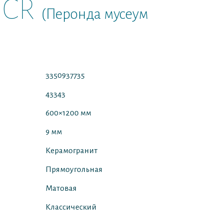
 CR
(Перонда мусеум
3350937735
43343
600×1200 мм
9 мм
Керамогранит
Прямоугольная
Матовая
Классический