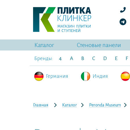
Каталог
Стеновые панели
Бренды:
4
A
B
C
D
E
F
Германия
Индия
Главная
Каталог
Peronda Museum