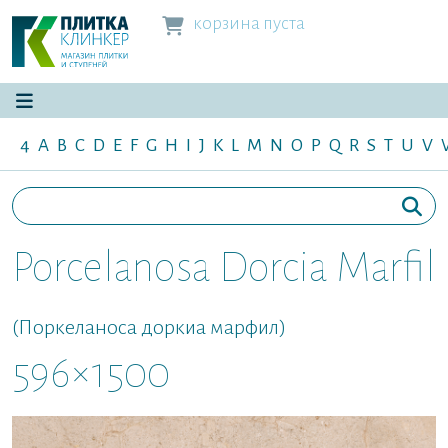
корзина пуста
4
A
B
C
D
E
F
G
H
I
J
K
L
M
N
O
P
Q
R
S
T
U
V
Porcelanosa Dorcia Marfil
(Поркеланоса доркиа марфил)
596×1500