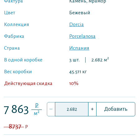
Фактура
Камень, мрамор
Цвет
Бежевый
Коллекция
Dorcia
Фабрика
Porcelanosa
Страна
Испания
2
В одной коробке
3 шт.
|
2.682 м
Вес коробки
45.511 кг
Действующая скидка
10%
P
7 863
–
+
Добавить
2
м
8737
P