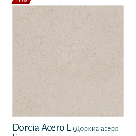
–10%
Dorcia Acero L
(Доркиа асеро