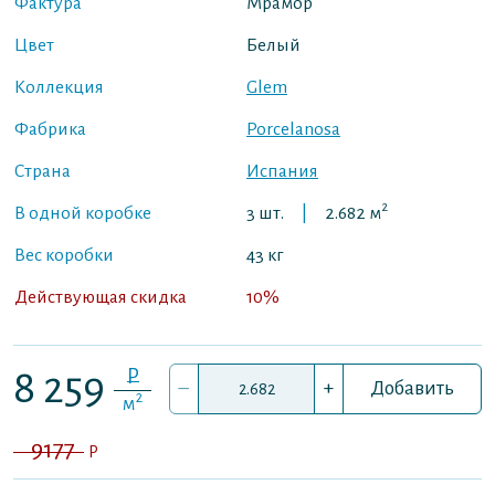
Фактура
Мрамор
Цвет
Белый
Коллекция
Glem
Фабрика
Porcelanosa
Страна
Испания
2
В одной коробке
3 шт.
|
2.682 м
Вес коробки
43 кг
Действующая скидка
10%
P
8 259
–
+
Добавить
2
м
9177
P