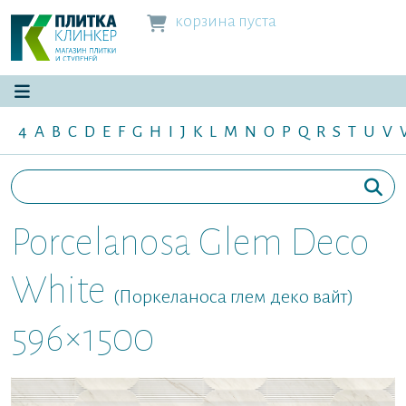
корзина пуста
4
A
B
C
D
E
F
G
H
I
J
K
L
M
N
O
P
Q
R
S
T
U
V
Porcelanosa Glem Deco
White
(Поркеланоса глем деко вайт)
596×1500