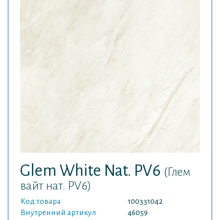
Glem White Nat. PV6
(Глем
вайт нат. PV6)
Код товара
100331042
Внутренний артикул
46059