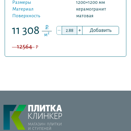
Размеры
1200×1200 мм
Материал
керамогранит
Поверхность
матовая
P
11 308
–
+
Добавить
2
м
12564
P