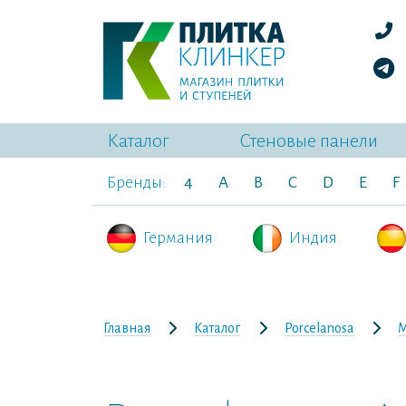
Каталог
Стеновые панели
Бренды:
4
A
B
C
D
E
F
Германия
Индия
Главная
Каталог
Porcelanosa
M