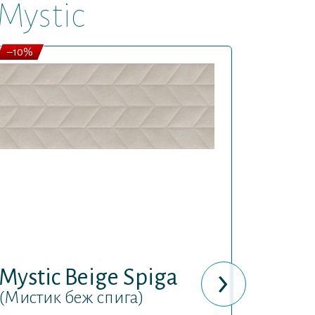
Mystic
–10%
–10%
Mysti
›
(Мисти
Mystic Beige Spiga
Код товар
(Мистик беж спига)
Внутренн