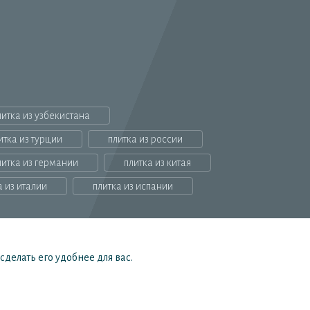
литка из узбекистана
итка из турции
плитка из россии
литка из германии
плитка из китая
а из италии
плитка из испании
делать его удобнее для вас.
, определяемой положениями Статьи 437(2) ГК РФ