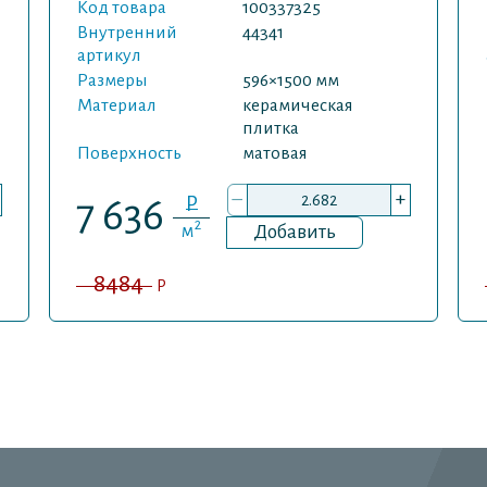
Код товара
100337325
Внутренний
44341
артикул
Размеры
596×1500 мм
Материал
керамическая
плитка
Поверхность
матовая
–
+
P
7 636
2
м
Добавить
8484
P