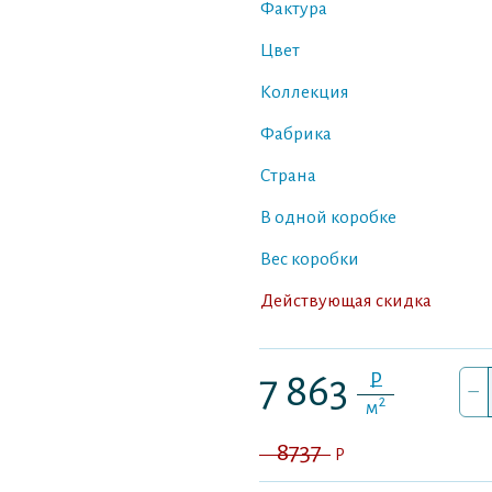
Фактура
Цвет
Коллекция
Фабрика
Страна
В одной коробке
Вес коробки
Действующая скидка
P
7 863
–
2
м
8737
P