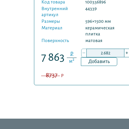
Код товара
100336896
Внутренний
44339
артикул
Размеры
596×1500 мм
Материал
керамическая
плитка
Поверхность
матовая
–
+
P
7 863
2
м
Добавить
8737
P