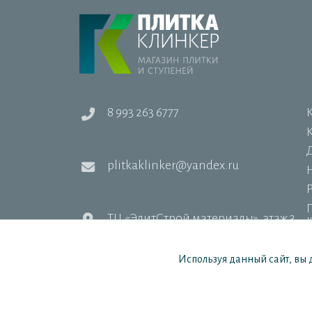
8 993 263 6777
Д
plitkaklinker@yandex.ru
ТЦ «ЭлитСтрой материалы», этаж 3
Используя данный сайт, вы 
Цены в интернет-магазине носят информационный