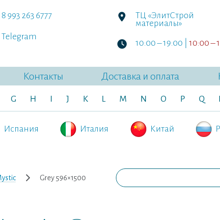
8 993 263 6777
ТЦ «ЭлитСтрой
материалы»
Telegram
10:00 – 19:00 |
10:00 – 
Контакты
Доставка и оплата
G
H
I
J
K
L
M
N
O
P
Q
Испания
Италия
Китай
Р
ystic
Grey 596×1500