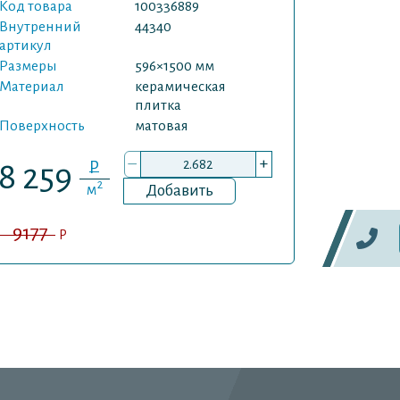
Код товара
100336889
артикул
Внутренний
44340
Размеры
артикул
Материал
Размеры
596×1500 мм
Материал
керамическая
Поверхно
плитка
Поверхность
матовая
Есть обра
–
+
P
8 259
7 63
2
м
Добавить
9177
8484
P