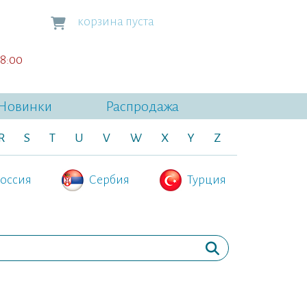
корзина пуста
18:00
Новинки
Распродажа
R
S
T
U
V
W
X
Y
Z
оссия
Сербия
Турция