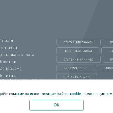
Каталог
плитка для ванной
п
Контакты
напольная плитка
пл
оставка и оплата
ступени и клинкер
п
Новинки
керамогранит
плитк
Распродажа
Политика
плитка из индии
конфиденциальности
даёте согласие на использование файлов
cookie
, помогающих нам с
 характер и ни при каких условиях не являются публичной офертой
OK