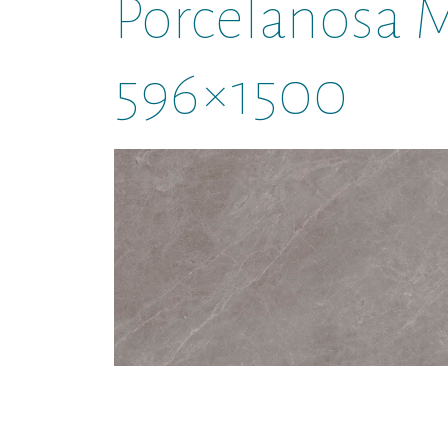
Porcelanosa 
596×1500