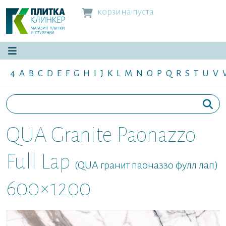
корзина пуста
4
A
B
C
D
E
F
G
H
I
J
K
L
M
N
O
P
Q
R
S
T
U
V
QUA Granite Paonazzo
Full Lap
(QUA гранит паоназзо фулл лап)
600×1200