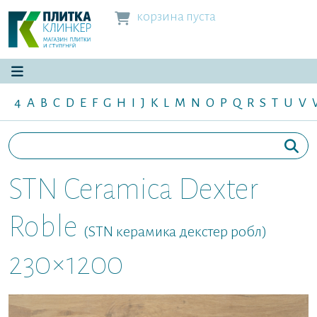
корзина пуста
4
A
B
C
D
E
F
G
H
I
J
K
L
M
N
O
P
Q
R
S
T
U
V
STN Ceramica Dexter
Roble
(STN керамика декстер робл)
230×1200