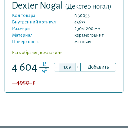
Dexter Nogal
(Декстер ногал)
Код товара
N30053
Внутренний артикул
43677
Размеры
230×1200 мм
Материал
керамогранит
Поверхность
матовая
Есть образец в магазине
P
4 604
–
+
Добавить
2
м
4950
P