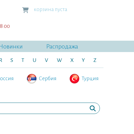
корзина пуста
18:00
Новинки
Распродажа
R
S
T
U
V
W
X
Y
Z
оссия
Сербия
Турция