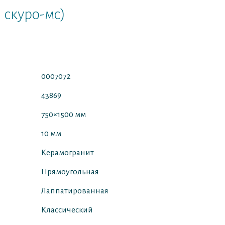
 скуро-мс)
0007072
43869
750×1500 мм
10 мм
Керамогранит
Прямоугольная
Лаппатированная
Классический