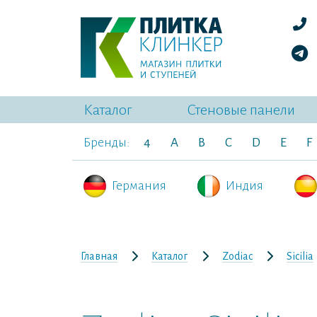
Каталог
Стеновые панели
Бренды:
4
A
B
C
D
E
F
Германия
Индия
Главная
Каталог
Zodiac
Sicilia