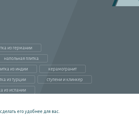
тка из германии
напольная плитка
литка из индии
керамогранит
тка из турции
ступени и клинкер
ка из испании
делать его удобнее для вас.
, определяемой положениями Статьи 437(2) ГК РФ