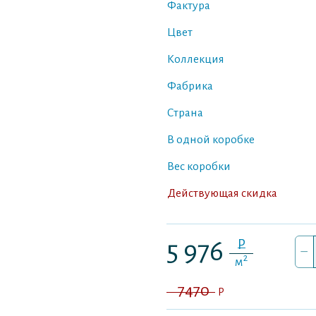
Фактура
Цвет
Коллекция
Фабрика
Страна
В одной коробке
Вес коробки
Действующая скидка
P
5 976
–
2
м
7470
P