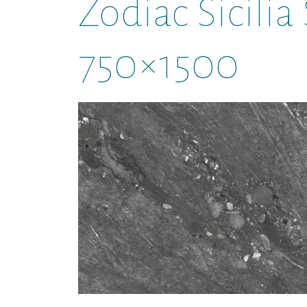
Zodiac Sicili
750×1500