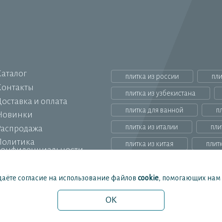
Каталог
плитка из россии
пли
Контакты
плитка из узбекистана
оставка и оплата
плитка для ванной
п
Новинки
плитка из италии
пли
Распродажа
Политика
плитка из китая
плит
конфиденциальности
даёте согласие на использование файлов
cookie
, помогающих нам с
 характер и ни при каких условиях не являются публичной офертой
OK
MAX
Telegram