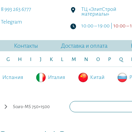
8 993 263 6777
ТЦ «ЭлитСтрой
материалы»
Telegram
10:00 – 19:00 |
10:00 – 
Контакты
Доставка и оплата
G
H
I
J
K
L
M
N
O
P
Q
Испания
Италия
Китай
Р
Scuro-MS 750×1500