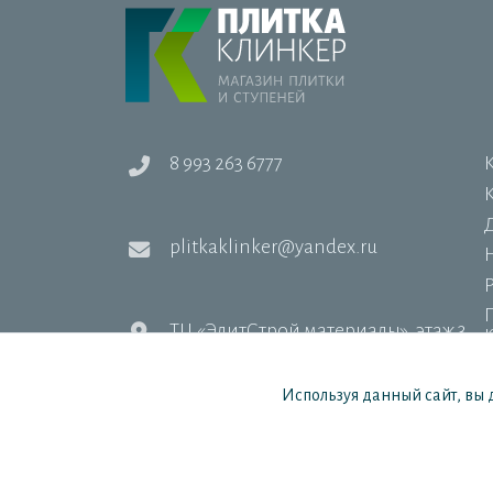
8 993 263 6777
Д
plitkaklinker@yandex.ru
ТЦ «ЭлитСтрой материалы», этаж 3
Используя данный сайт, вы 
Цены в интернет-магазине носят информационный
2016–2026 «Плитка Клинкер»