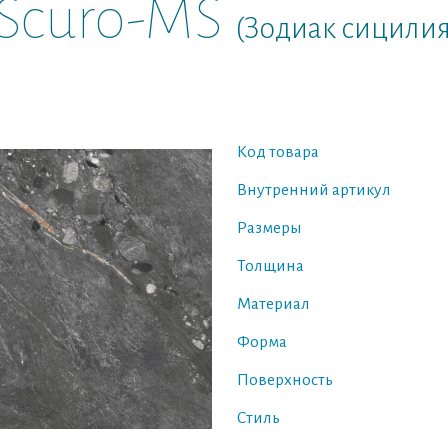
a Scuro-MS
(Зодиак сицилия
Код товара
Внутренний артикул
Размеры
Толщина
Материал
Форма
Поверхность
Стиль