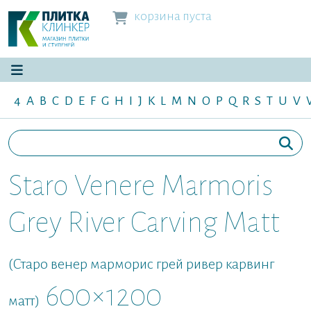
корзина пуста
4
A
B
C
D
E
F
G
H
I
J
K
L
M
N
O
P
Q
R
S
T
U
V
Staro Venere Marmoris
Grey River Carving Matt
(Старо венер марморис грей ривер карвинг
600×1200
матт)