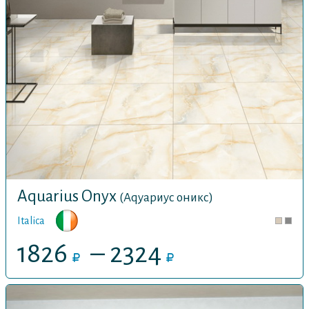
Aquarius Onyx
(Аqуариус оникс)
Italica
1826
– 2324