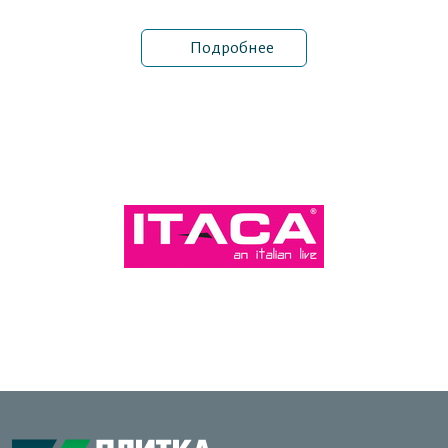
производителями керамической плитки и
керамогранита из Италии, Испании.
Подробнее
Также в нашем интернет-магазине Вы сможете
приобрести продукцию для внешней отделки от
самых продвинутых производителей клинкера и
ступеней.
Сотрудники нашей компании работают в сфере
продажи керамической плитки и ступеней уже более 7
лет. Ежегодно посещают и участвуют в
международных строительно-интерьерных выставках
в России, Италии и Испании. Это позволяет работать с
лучшими материалами и предлагать Вам последние
новинки сезонов. Каждый из специалистов поможет
подобрать качественную плитку и создаст
индивидуальный 3D проект Вашего дома.