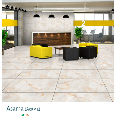
Asama
(Асама)