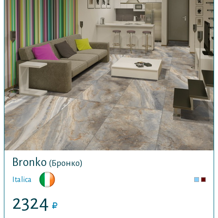
Bronko
(Бронко)
Italica
2324