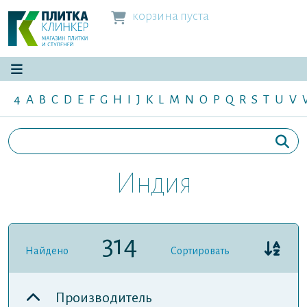
корзина пуста
4
A
B
C
D
E
F
G
H
I
J
K
L
M
N
O
P
Q
R
S
T
U
V
Индия
314
Найдено
Сортировать
Производитель