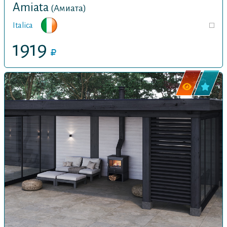
Amiata
(Амиата)
Italica
1919