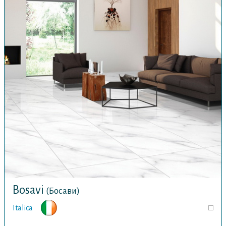
Bosavi
(Босави)
Italica